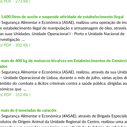
o( PDF - 273 Kb )
.600 litros de azeite e suspende atividade de estabelecimento ilegal
 Segurança Alimentar e Económica (ASAE), realizou uma operação de in
m estabelecimento ilegal de manipulação e armazenagem de óleo, atravé
as suas Unidades, Unidade Operacional I - Porto e Unidade Nacional de
nvestigação ...
o( PDF - 302 Kb )
mais de 400 kg de moluscos bivalves em Estabelecimentos de Comérci
ados
 Segurança Alimentar e Económica (ASAE), realizou, através da sua Unid
 – Unidade Operacional de Lisboa, durante o mês de julho, várias ações d
 âmbito do combate a ilícitos criminais contra a saúde pública, dirigidas ao
ómicos que ...
o( PDF - 312 Kb )
mais de 6 toneladas de caracóis
 Segurança Alimentar e Económica (#ASAE), através de Brigada Especiali
rodutos de Origem Animal da Unidade Regional do Centro, realizou uma 