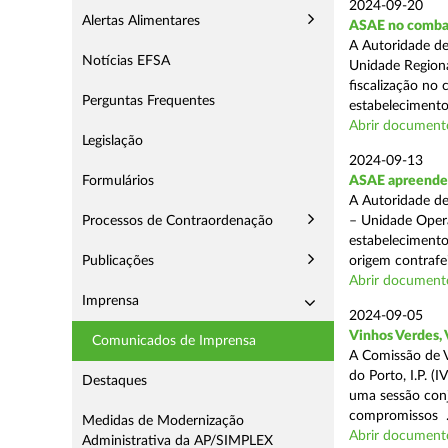
2024-09-20
Alertas Alimentares
ASAE no comba
A Autoridade de
Notícias EFSA
Unidade Regiona
fiscalização no 
Perguntas Frequentes
estabelecimentos
Abrir document
Legislação
2024-09-13
Formulários
ASAE apreende 1
A Autoridade de
Processos de Contraordenação
– Unidade Opera
estabelecimento
Publicações
origem contrafei
Abrir document
Imprensa
2024-09-05
Vinhos Verdes,
Comunicados de Imprensa
A Comissão de V
do Porto, I.P. 
Destaques
uma sessão con
compromissos .
Medidas de Modernização
Abrir document
Administrativa da AP/SIMPLEX