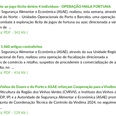
te ao jogo ilícito detém 4 indivíduos - OPERAÇÃO MALA FORTUNA
 Segurança Alimentar e Económica (ASAE), realizou, esta semana, atravé
l do Norte – Unidades Operacionais do Porto e Barcelos, uma operação
combate à exploração ilícita de jogos de fortuna ou azar, direcionada a vár
 de ...
o( PDF - 341 Kb )
.460 artigos contrafeitos
 Segurança Alimentar e Económica (ASAE), através da sua Unidade Regio
cional de Faro, realizou uma operação de fiscalização direcionada a
s de comércio a retalho, suspeitos de procederem à comercialização de a
ta, no ...
o( PDF - 416 Kb )
 Vinhos do Douro e do Porto e ASAE reforçam Cooperação para a Vindim
iticultura da Região dos Vinhos Verdes (CVRVV), o Instituto dos Vinhos
(IVDP, IP) e a Autoridade de Segurança Alimentar e Económica (ASAE) pr
junta de Coordenação Técnica de Controlo da Vindima 2024, no seguime
..
o( PDF - 129 Kb )