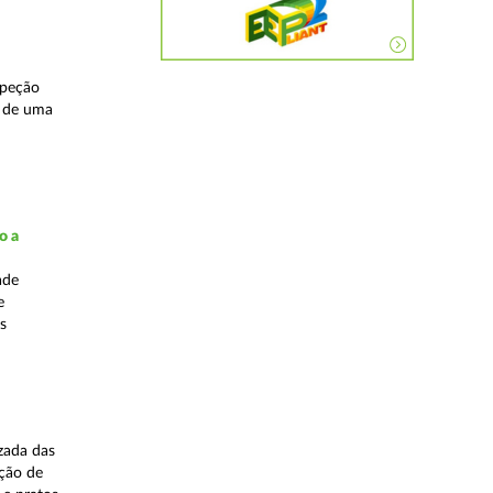
speção
s de uma
o a
ade
e
s
zada das
ação de