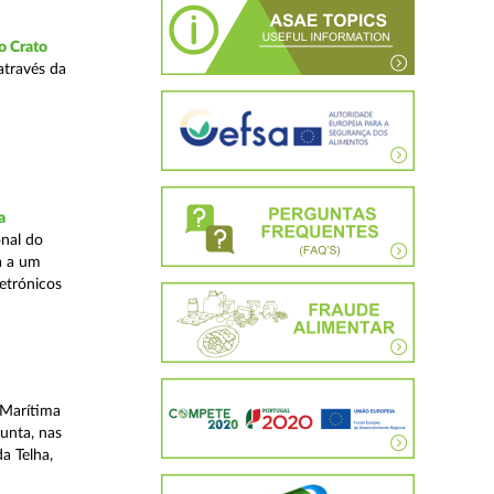
o Crato
através da
a
nal do
a a um
etrónicos
 Marítima
unta, nas
a Telha,