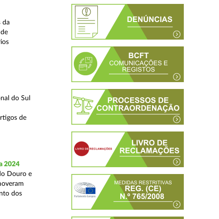
s da
 de
ios
nal do Sul
rtigos de
a 2024
 do Douro e
omoveram
nto dos