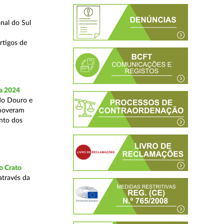
nal do Sul
rtigos de
a 2024
 do Douro e
omoveram
nto dos
o Crato
através da