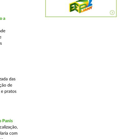
o a
ade
e
s
zada das
ação de
 e pratos
o Panis
alização,
elaria com