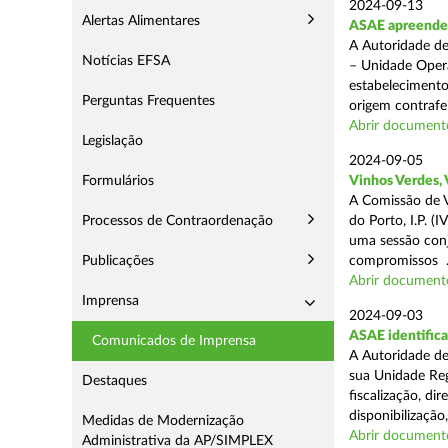
2024-09-13
Alertas Alimentares
ASAE apreende 1
A Autoridade de
Notícias EFSA
– Unidade Opera
estabelecimento
Perguntas Frequentes
origem contrafei
Abrir document
Legislação
2024-09-05
Formulários
Vinhos Verdes,
A Comissão de V
Processos de Contraordenação
do Porto, I.P. 
uma sessão con
Publicações
compromissos .
Abrir document
Imprensa
2024-09-03
ASAE identifica
Comunicados de Imprensa
A Autoridade de
sua Unidade Reg
Destaques
fiscalização, di
disponibilização,
Medidas de Modernização
Abrir document
Administrativa da AP/SIMPLEX