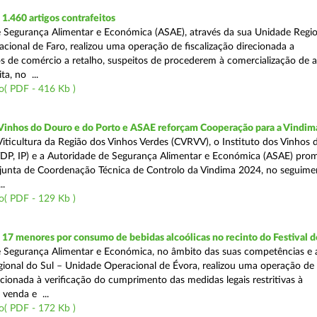
.460 artigos contrafeitos
 Segurança Alimentar e Económica (ASAE), através da sua Unidade Regio
cional de Faro, realizou uma operação de fiscalização direcionada a
s de comércio a retalho, suspeitos de procederem à comercialização de a
ta, no ...
o( PDF - 416 Kb )
 Vinhos do Douro e do Porto e ASAE reforçam Cooperação para a Vindim
iticultura da Região dos Vinhos Verdes (CVRVV), o Instituto dos Vinhos
(IVDP, IP) e a Autoridade de Segurança Alimentar e Económica (ASAE) pr
junta de Coordenação Técnica de Controlo da Vindima 2024, no seguime
..
o( PDF - 129 Kb )
 17 menores por consumo de bebidas alcoólicas no recinto do Festival d
 Segurança Alimentar e Económica, no âmbito das suas competências e 
ional do Sul – Unidade Operacional de Évora, realizou uma operação de
recionada à verificação do cumprimento das medidas legais restritivas à
 venda e ...
o( PDF - 172 Kb )