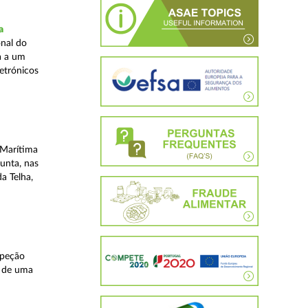
a
nal do
a a um
etrónicos
 Marítima
unta, nas
a Telha,
speção
s de uma