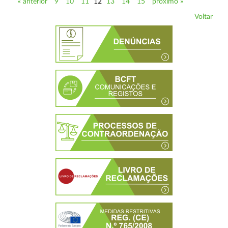
« anterior
9
10
11
12
13
14
15
próximo »
Voltar