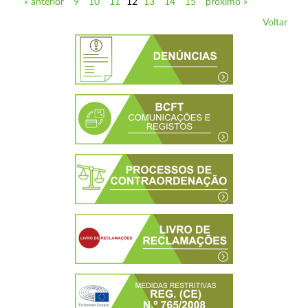
« anterior
9
10
11
12
13
14
15
próximo »
Voltar