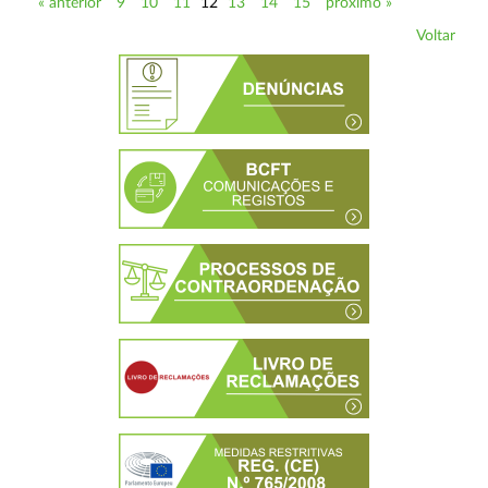
« anterior
9
10
11
12
13
14
15
próximo »
Voltar