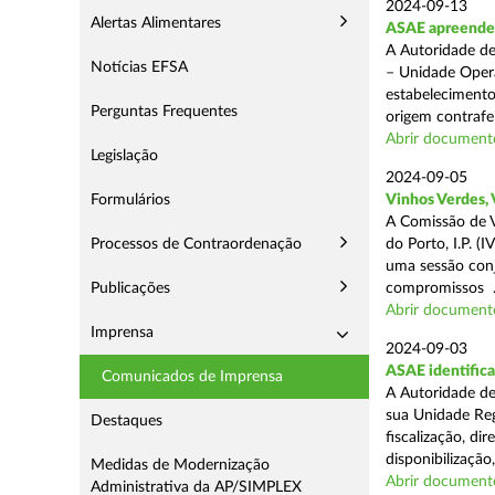
2024-09-13
Alertas Alimentares
ASAE apreende 1
A Autoridade de
Notícias EFSA
– Unidade Opera
estabelecimento
Perguntas Frequentes
origem contrafei
Abrir document
Legislação
2024-09-05
Formulários
Vinhos Verdes,
A Comissão de V
Processos de Contraordenação
do Porto, I.P. 
uma sessão con
Publicações
compromissos .
Abrir document
Imprensa
2024-09-03
ASAE identifica
Comunicados de Imprensa
A Autoridade de
sua Unidade Reg
Destaques
fiscalização, di
disponibilização,
Medidas de Modernização
Abrir document
Administrativa da AP/SIMPLEX