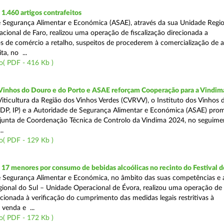
.460 artigos contrafeitos
 Segurança Alimentar e Económica (ASAE), através da sua Unidade Regio
cional de Faro, realizou uma operação de fiscalização direcionada a
s de comércio a retalho, suspeitos de procederem à comercialização de a
ta, no ...
o( PDF - 416 Kb )
 Vinhos do Douro e do Porto e ASAE reforçam Cooperação para a Vindim
iticultura da Região dos Vinhos Verdes (CVRVV), o Instituto dos Vinhos
(IVDP, IP) e a Autoridade de Segurança Alimentar e Económica (ASAE) pr
junta de Coordenação Técnica de Controlo da Vindima 2024, no seguime
..
o( PDF - 129 Kb )
 17 menores por consumo de bebidas alcoólicas no recinto do Festival d
 Segurança Alimentar e Económica, no âmbito das suas competências e 
ional do Sul – Unidade Operacional de Évora, realizou uma operação de
recionada à verificação do cumprimento das medidas legais restritivas à
 venda e ...
o( PDF - 172 Kb )