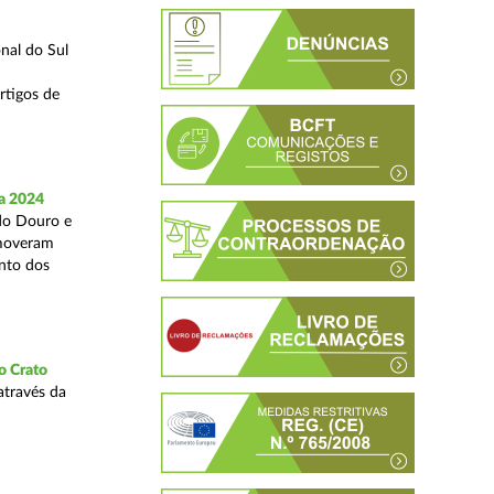
nal do Sul
rtigos de
a 2024
 do Douro e
omoveram
nto dos
o Crato
através da