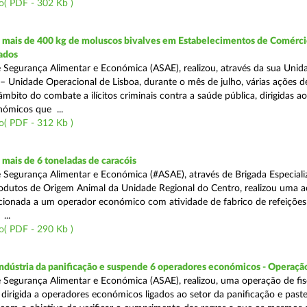
o( PDF - 302 Kb )
mais de 400 kg de moluscos bivalves em Estabelecimentos de Comérci
ados
 Segurança Alimentar e Económica (ASAE), realizou, através da sua Unid
 – Unidade Operacional de Lisboa, durante o mês de julho, várias ações d
 âmbito do combate a ilícitos criminais contra a saúde pública, dirigidas ao
ómicos que ...
o( PDF - 312 Kb )
mais de 6 toneladas de caracóis
 Segurança Alimentar e Económica (#ASAE), através de Brigada Especiali
rodutos de Origem Animal da Unidade Regional do Centro, realizou uma 
recionada a um operador económico com atividade de fabrico de refeições
...
o( PDF - 290 Kb )
indústria da panificação e suspende 6 operadores económicos - Operaçã
 Segurança Alimentar e Económica (ASAE), realizou, uma operação de fisc
, dirigida a operadores económicos ligados ao setor da panificação e past