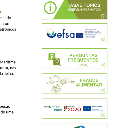
a
nal do
a a um
etrónicos
 Marítima
unta, nas
a Telha,
speção
s de uma