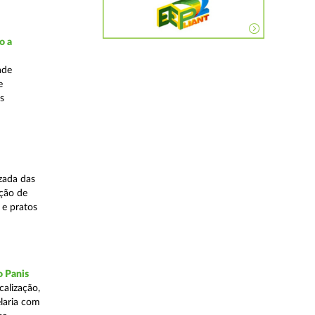
o a
ade
e
s
zada das
ação de
 e pratos
o Panis
alização,
elaria com