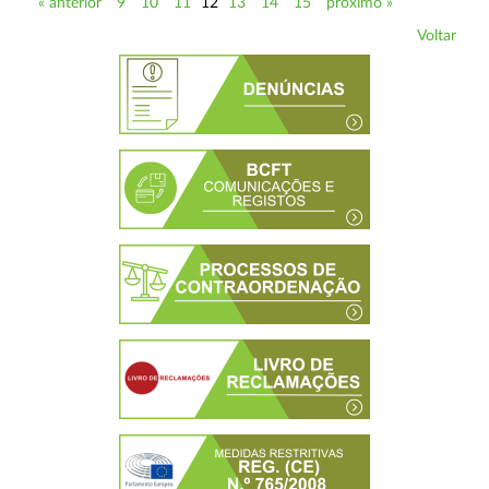
« anterior
9
10
11
12
13
14
15
próximo »
Voltar