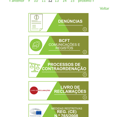
« anterior
9
10
11
12
13
14
15
próximo »
Voltar