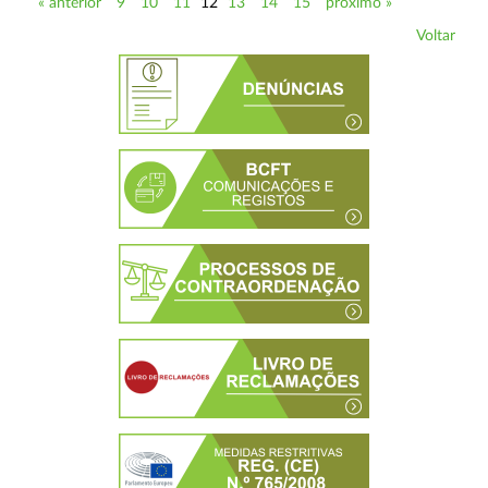
« anterior
9
10
11
12
13
14
15
próximo »
Voltar