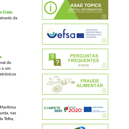
o Crato
através da
a
nal do
a a um
etrónicos
 Marítima
unta, nas
a Telha,