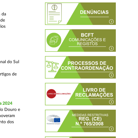
s da
 de
ios
nal do Sul
rtigos de
a 2024
 do Douro e
omoveram
nto dos