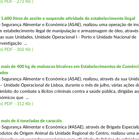
o( PDF - 273 Kb )
.600 litros de azeite e suspende atividade de estabelecimento ilegal
 Segurança Alimentar e Económica (ASAE), realizou uma operação de in
m estabelecimento ilegal de manipulação e armazenagem de óleo, atravé
as suas Unidades, Unidade Operacional I - Porto e Unidade Nacional de
nvestigação ...
o( PDF - 302 Kb )
mais de 400 kg de moluscos bivalves em Estabelecimentos de Comérci
ados
 Segurança Alimentar e Económica (ASAE), realizou, através da sua Unid
 – Unidade Operacional de Lisboa, durante o mês de julho, várias ações d
 âmbito do combate a ilícitos criminais contra a saúde pública, dirigidas ao
ómicos que ...
o( PDF - 312 Kb )
mais de 6 toneladas de caracóis
 Segurança Alimentar e Económica (#ASAE), através de Brigada Especiali
rodutos de Origem Animal da Unidade Regional do Centro, realizou uma 