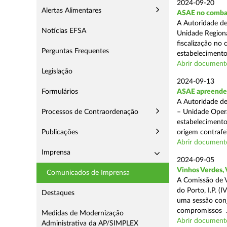
2024-09-20
Alertas Alimentares
ASAE no comba
A Autoridade de
Notícias EFSA
Unidade Regiona
fiscalização no 
Perguntas Frequentes
estabelecimentos
Abrir document
Legislação
2024-09-13
Formulários
ASAE apreende 1
A Autoridade de
Processos de Contraordenação
– Unidade Opera
estabelecimento
Publicações
origem contrafei
Abrir document
Imprensa
2024-09-05
Vinhos Verdes,
Comunicados de Imprensa
A Comissão de V
do Porto, I.P. 
Destaques
uma sessão con
compromissos .
Medidas de Modernização
Abrir document
Administrativa da AP/SIMPLEX