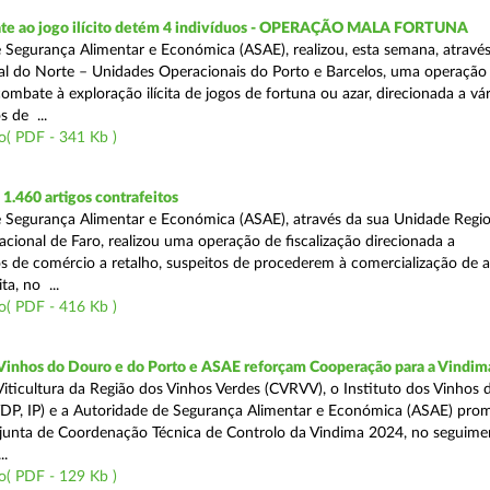
te ao jogo ilícito detém 4 indivíduos - OPERAÇÃO MALA FORTUNA
 Segurança Alimentar e Económica (ASAE), realizou, esta semana, atravé
l do Norte – Unidades Operacionais do Porto e Barcelos, uma operação
combate à exploração ilícita de jogos de fortuna ou azar, direcionada a vár
 de ...
o( PDF - 341 Kb )
.460 artigos contrafeitos
 Segurança Alimentar e Económica (ASAE), através da sua Unidade Regio
cional de Faro, realizou uma operação de fiscalização direcionada a
s de comércio a retalho, suspeitos de procederem à comercialização de a
ta, no ...
o( PDF - 416 Kb )
 Vinhos do Douro e do Porto e ASAE reforçam Cooperação para a Vindim
iticultura da Região dos Vinhos Verdes (CVRVV), o Instituto dos Vinhos
(IVDP, IP) e a Autoridade de Segurança Alimentar e Económica (ASAE) pr
junta de Coordenação Técnica de Controlo da Vindima 2024, no seguime
..
o( PDF - 129 Kb )