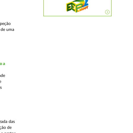
speção
s de uma
o a
ade
e
s
zada das
ação de