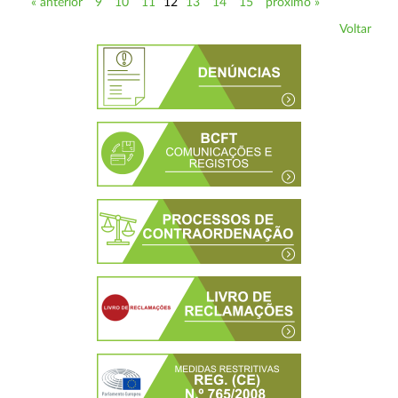
« anterior
9
10
11
12
13
14
15
próximo »
Voltar