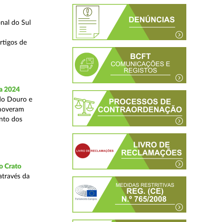
nal do Sul
rtigos de
a 2024
 do Douro e
omoveram
nto dos
o Crato
através da