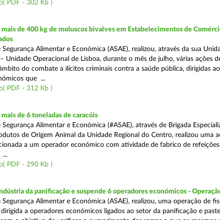
o( PDF - 302 Kb )
mais de 400 kg de moluscos bivalves em Estabelecimentos de Comérci
ados
 Segurança Alimentar e Económica (ASAE), realizou, através da sua Unid
 – Unidade Operacional de Lisboa, durante o mês de julho, várias ações d
 âmbito do combate a ilícitos criminais contra a saúde pública, dirigidas ao
ómicos que ...
o( PDF - 312 Kb )
mais de 6 toneladas de caracóis
 Segurança Alimentar e Económica (#ASAE), através de Brigada Especiali
rodutos de Origem Animal da Unidade Regional do Centro, realizou uma 
recionada a um operador económico com atividade de fabrico de refeições
...
o( PDF - 290 Kb )
indústria da panificação e suspende 6 operadores económicos - Operaçã
 Segurança Alimentar e Económica (ASAE), realizou, uma operação de fisc
, dirigida a operadores económicos ligados ao setor da panificação e past