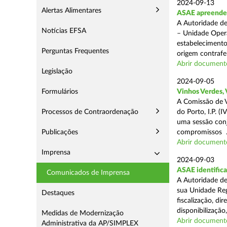
2024-09-13
Alertas Alimentares
ASAE apreende 1
A Autoridade de
Notícias EFSA
– Unidade Opera
estabelecimento
Perguntas Frequentes
origem contrafei
Abrir document
Legislação
2024-09-05
Formulários
Vinhos Verdes,
A Comissão de V
Processos de Contraordenação
do Porto, I.P. 
uma sessão con
Publicações
compromissos .
Abrir document
Imprensa
2024-09-03
ASAE identifica
Comunicados de Imprensa
A Autoridade de
sua Unidade Reg
Destaques
fiscalização, di
disponibilização,
Medidas de Modernização
Abrir document
Administrativa da AP/SIMPLEX