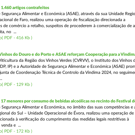
.460 artigos contrafeitos
 Segurança Alimentar e Económica (ASAE), através da sua Unidade Regio
cional de Faro, realizou uma operação de fiscalização direcionada a
s de comércio a retalho, suspeitos de procederem à comercialização de a
ta, no ...
o( PDF - 416 Kb )
 Vinhos do Douro e do Porto e ASAE reforçam Cooperação para a Vindim
iticultura da Região dos Vinhos Verdes (CVRVV), o Instituto dos Vinhos
(IVDP, IP) e a Autoridade de Segurança Alimentar e Económica (ASAE) pr
junta de Coordenação Técnica de Controlo da Vindima 2024, no seguime
..
o( PDF - 129 Kb )
 17 menores por consumo de bebidas alcoólicas no recinto do Festival d
 Segurança Alimentar e Económica, no âmbito das suas competências e 
ional do Sul – Unidade Operacional de Évora, realizou uma operação de
recionada à verificação do cumprimento das medidas legais restritivas à
 venda e ...
o( PDF - 172 Kb )