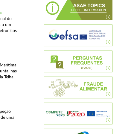
a
nal do
a a um
etrónicos
 Marítima
unta, nas
a Telha,
speção
s de uma