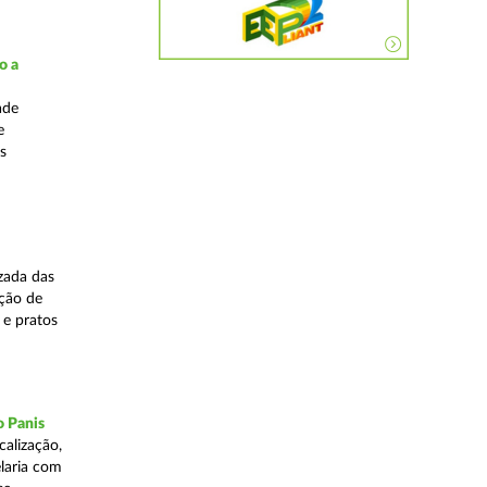
o a
ade
e
s
zada das
ação de
 e pratos
o Panis
alização,
elaria com