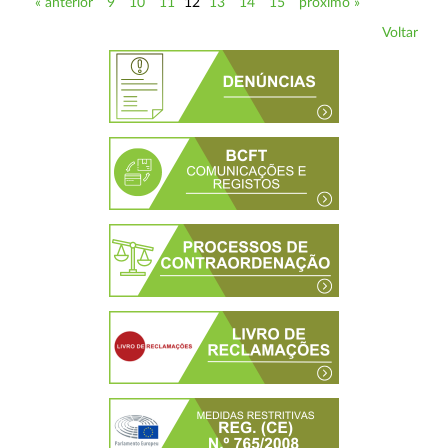
« anterior
9
10
11
12
13
14
15
próximo »
Voltar