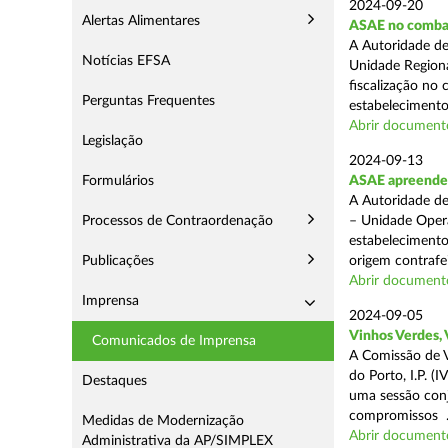
2024-09-20
Alertas Alimentares
ASAE no comba
A Autoridade de
Notícias EFSA
Unidade Regiona
fiscalização no 
Perguntas Frequentes
estabelecimentos
Abrir document
Legislação
2024-09-13
Formulários
ASAE apreende 1
A Autoridade de
Processos de Contraordenação
– Unidade Opera
estabelecimento
Publicações
origem contrafei
Abrir document
Imprensa
2024-09-05
Vinhos Verdes,
Comunicados de Imprensa
A Comissão de V
do Porto, I.P. 
Destaques
uma sessão con
compromissos .
Medidas de Modernização
Abrir document
Administrativa da AP/SIMPLEX