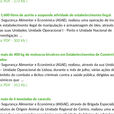
o( PDF - 273 Kb )
.600 litros de azeite e suspende atividade de estabelecimento ilegal
 Segurança Alimentar e Económica (ASAE), realizou uma operação de in
m estabelecimento ilegal de manipulação e armazenagem de óleo, atravé
as suas Unidades, Unidade Operacional I - Porto e Unidade Nacional de
nvestigação ...
o( PDF - 302 Kb )
mais de 400 kg de moluscos bivalves em Estabelecimentos de Comérci
ados
 Segurança Alimentar e Económica (ASAE), realizou, através da sua Unid
 – Unidade Operacional de Lisboa, durante o mês de julho, várias ações d
 âmbito do combate a ilícitos criminais contra a saúde pública, dirigidas ao
ómicos que ...
o( PDF - 312 Kb )
mais de 6 toneladas de caracóis
 Segurança Alimentar e Económica (#ASAE), através de Brigada Especiali
rodutos de Origem Animal da Unidade Regional do Centro, realizou uma 