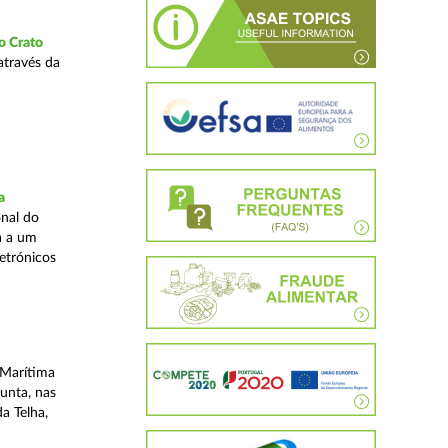
o Crato
através da
a
nal do
a a um
etrónicos
 Marítima
unta, nas
a Telha,