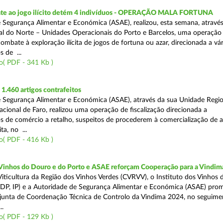
te ao jogo ilícito detém 4 indivíduos - OPERAÇÃO MALA FORTUNA
 Segurança Alimentar e Económica (ASAE), realizou, esta semana, atravé
l do Norte – Unidades Operacionais do Porto e Barcelos, uma operação
combate à exploração ilícita de jogos de fortuna ou azar, direcionada a vár
 de ...
o( PDF - 341 Kb )
.460 artigos contrafeitos
 Segurança Alimentar e Económica (ASAE), através da sua Unidade Regio
cional de Faro, realizou uma operação de fiscalização direcionada a
s de comércio a retalho, suspeitos de procederem à comercialização de a
ta, no ...
o( PDF - 416 Kb )
 Vinhos do Douro e do Porto e ASAE reforçam Cooperação para a Vindim
iticultura da Região dos Vinhos Verdes (CVRVV), o Instituto dos Vinhos
(IVDP, IP) e a Autoridade de Segurança Alimentar e Económica (ASAE) pr
junta de Coordenação Técnica de Controlo da Vindima 2024, no seguime
..
o( PDF - 129 Kb )