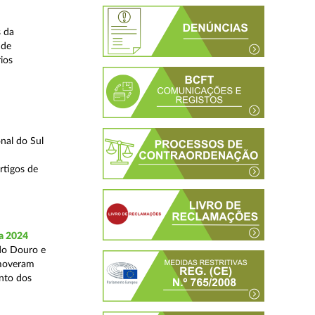
s da
 de
ios
nal do Sul
rtigos de
a 2024
 do Douro e
omoveram
nto dos