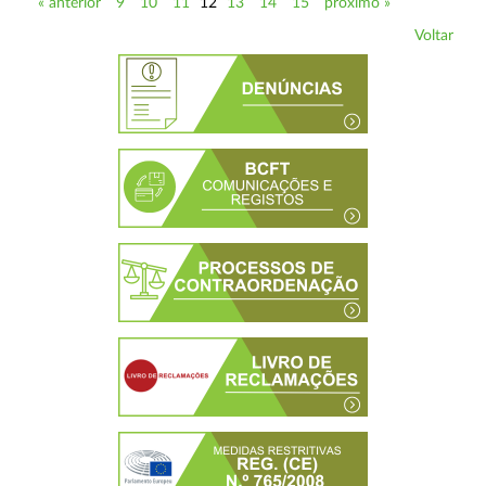
« anterior
9
10
11
12
13
14
15
próximo »
Voltar