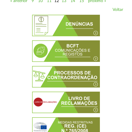
« anterior
9
10
11
12
13
14
15
próximo »
Voltar