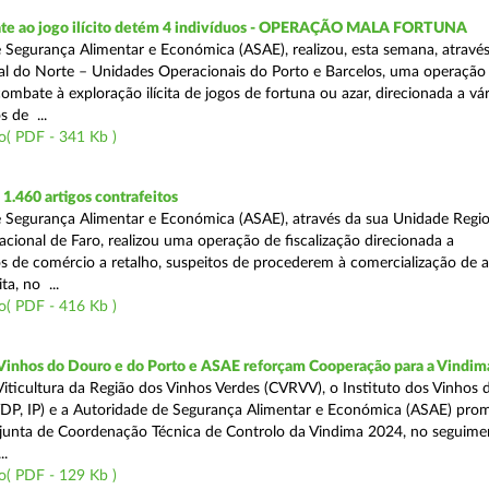
te ao jogo ilícito detém 4 indivíduos - OPERAÇÃO MALA FORTUNA
 Segurança Alimentar e Económica (ASAE), realizou, esta semana, atravé
l do Norte – Unidades Operacionais do Porto e Barcelos, uma operação
combate à exploração ilícita de jogos de fortuna ou azar, direcionada a vár
 de ...
o( PDF - 341 Kb )
.460 artigos contrafeitos
 Segurança Alimentar e Económica (ASAE), através da sua Unidade Regio
cional de Faro, realizou uma operação de fiscalização direcionada a
s de comércio a retalho, suspeitos de procederem à comercialização de a
ta, no ...
o( PDF - 416 Kb )
 Vinhos do Douro e do Porto e ASAE reforçam Cooperação para a Vindim
iticultura da Região dos Vinhos Verdes (CVRVV), o Instituto dos Vinhos
(IVDP, IP) e a Autoridade de Segurança Alimentar e Económica (ASAE) pr
junta de Coordenação Técnica de Controlo da Vindima 2024, no seguime
..
o( PDF - 129 Kb )