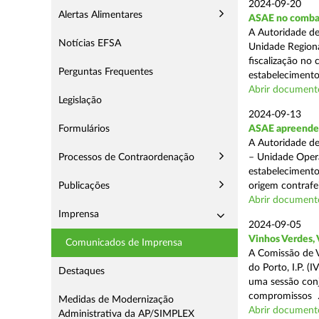
2024-09-20
Alertas Alimentares
ASAE no comba
A Autoridade de
Notícias EFSA
Unidade Regiona
fiscalização no 
Perguntas Frequentes
estabelecimentos
Abrir document
Legislação
2024-09-13
Formulários
ASAE apreende 1
A Autoridade de
Processos de Contraordenação
– Unidade Opera
estabelecimento
Publicações
origem contrafei
Abrir document
Imprensa
2024-09-05
Vinhos Verdes,
Comunicados de Imprensa
A Comissão de V
do Porto, I.P. 
Destaques
uma sessão con
compromissos .
Medidas de Modernização
Abrir document
Administrativa da AP/SIMPLEX