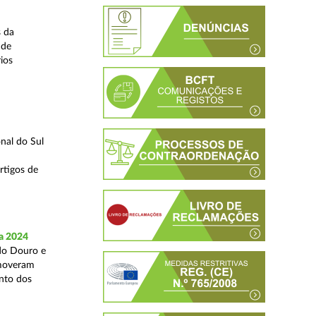
s da
 de
ios
nal do Sul
rtigos de
a 2024
 do Douro e
omoveram
nto dos