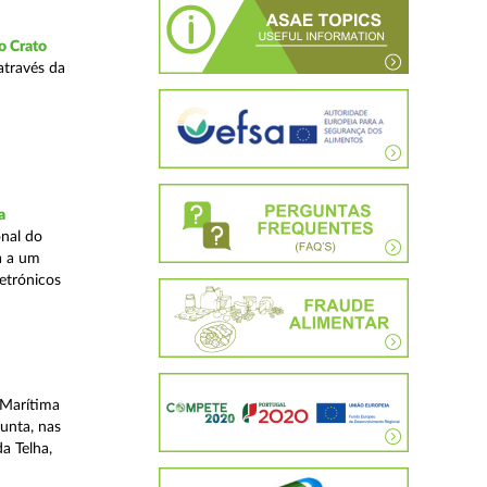
o Crato
através da
a
nal do
a a um
etrónicos
 Marítima
unta, nas
a Telha,