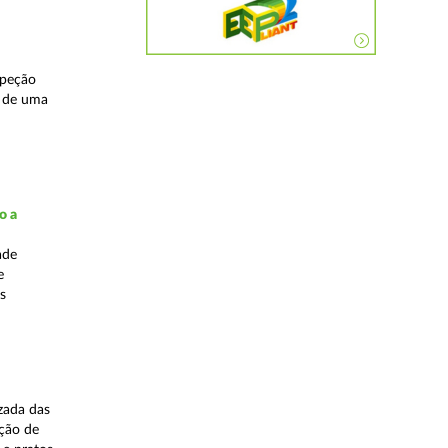
speção
s de uma
o a
ade
e
s
zada das
ação de