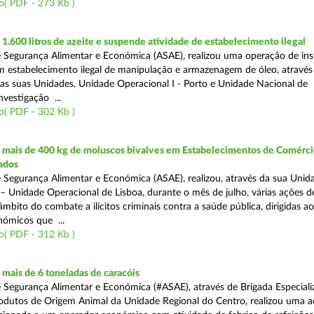
o( PDF - 273 Kb )
.600 litros de azeite e suspende atividade de estabelecimento ilegal
 Segurança Alimentar e Económica (ASAE), realizou uma operação de in
m estabelecimento ilegal de manipulação e armazenagem de óleo, atravé
as suas Unidades, Unidade Operacional I - Porto e Unidade Nacional de
nvestigação ...
o( PDF - 302 Kb )
mais de 400 kg de moluscos bivalves em Estabelecimentos de Comérci
ados
 Segurança Alimentar e Económica (ASAE), realizou, através da sua Unid
 – Unidade Operacional de Lisboa, durante o mês de julho, várias ações d
 âmbito do combate a ilícitos criminais contra a saúde pública, dirigidas ao
ómicos que ...
o( PDF - 312 Kb )
mais de 6 toneladas de caracóis
 Segurança Alimentar e Económica (#ASAE), através de Brigada Especiali
rodutos de Origem Animal da Unidade Regional do Centro, realizou uma 