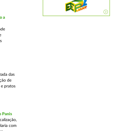
o a
ade
e
s
zada das
ação de
 e pratos
o Panis
alização,
elaria com