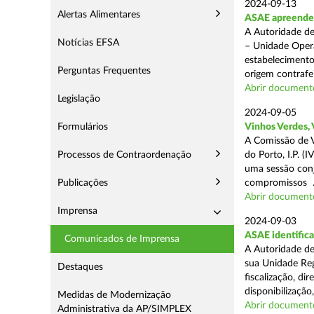
2024-09-13
Alertas Alimentares
ASAE apreende 1
A Autoridade de
Notícias EFSA
– Unidade Opera
estabelecimento
Perguntas Frequentes
origem contrafei
Abrir document
Legislação
2024-09-05
Formulários
Vinhos Verdes,
A Comissão de V
Processos de Contraordenação
do Porto, I.P. 
uma sessão con
Publicações
compromissos .
Abrir document
Imprensa
2024-09-03
ASAE identifica
Comunicados de Imprensa
A Autoridade de
sua Unidade Reg
Destaques
fiscalização, di
disponibilização,
Medidas de Modernização
Abrir document
Administrativa da AP/SIMPLEX