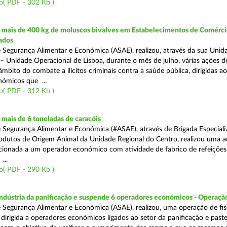
o( PDF - 302 Kb )
mais de 400 kg de moluscos bivalves em Estabelecimentos de Comérci
ados
 Segurança Alimentar e Económica (ASAE), realizou, através da sua Unid
 – Unidade Operacional de Lisboa, durante o mês de julho, várias ações d
 âmbito do combate a ilícitos criminais contra a saúde pública, dirigidas ao
ómicos que ...
o( PDF - 312 Kb )
mais de 6 toneladas de caracóis
 Segurança Alimentar e Económica (#ASAE), através de Brigada Especiali
rodutos de Origem Animal da Unidade Regional do Centro, realizou uma 
recionada a um operador económico com atividade de fabrico de refeições
...
o( PDF - 290 Kb )
indústria da panificação e suspende 6 operadores económicos - Operaçã
 Segurança Alimentar e Económica (ASAE), realizou, uma operação de fisc
, dirigida a operadores económicos ligados ao setor da panificação e past