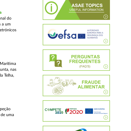
a
nal do
a a um
etrónicos
 Marítima
unta, nas
a Telha,
speção
s de uma