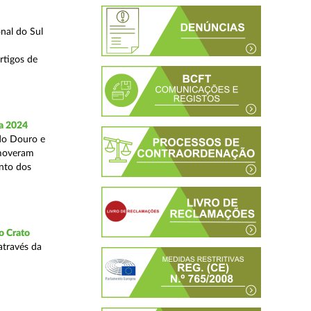
nal do Sul
rtigos de
a 2024
 do Douro e
omoveram
nto dos
o Crato
através da