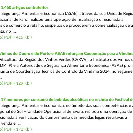
.460 artigos contrafeitos
 Segurança Alimentar e Económica (ASAE), através da sua Unidade Regio
cional de Faro, realizou uma operação de fiscalização direcionada a
s de comércio a retalho, suspeitos de procederem à comercialização de a
ta, no ...
o( PDF - 416 Kb )
 Vinhos do Douro e do Porto e ASAE reforçam Cooperação para a Vindim
iticultura da Região dos Vinhos Verdes (CVRVV), o Instituto dos Vinhos
(IVDP, IP) e a Autoridade de Segurança Alimentar e Económica (ASAE) pr
junta de Coordenação Técnica de Controlo da Vindima 2024, no seguime
..
o( PDF - 129 Kb )
 17 menores por consumo de bebidas alcoólicas no recinto do Festival d
 Segurança Alimentar e Económica, no âmbito das suas competências e 
ional do Sul – Unidade Operacional de Évora, realizou uma operação de
recionada à verificação do cumprimento das medidas legais restritivas à
 venda e ...
o( PDF - 172 Kb )