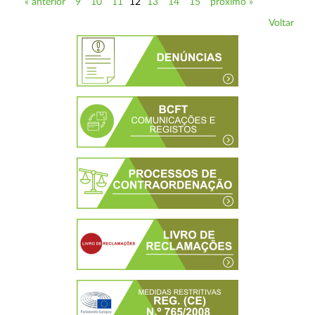
« anterior
9
10
11
12
13
14
15
próximo »
Voltar