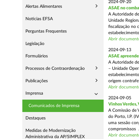
2024-09-20
Alertas Alimentares
ASAE no comba
A Autoridade de
Notícias EFSA
Unidade Regiona
fiscalização no 
Perguntas Frequentes
estabelecimentos
Abrir document
Legislação
2024-09-13
Formulários
ASAE apreende 1
A Autoridade de
Processos de Contraordenação
– Unidade Opera
estabelecimento
Publicações
origem contrafei
Abrir document
Imprensa
2024-09-05
Vinhos Verdes,
Comunicados de Imprensa
A Comissão de V
do Porto, I.P. 
Destaques
uma sessão con
compromissos .
Medidas de Modernização
Abrir document
Administrativa da AP/SIMPLEX