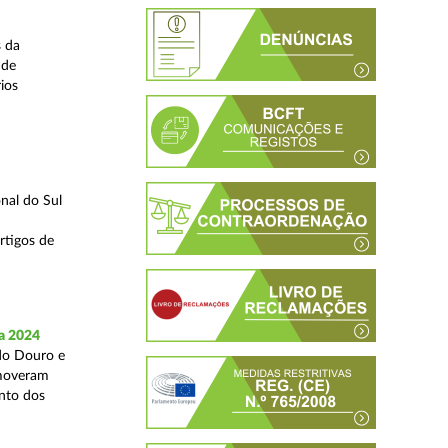
s da
 de
ios
nal do Sul
rtigos de
a 2024
 do Douro e
omoveram
nto dos