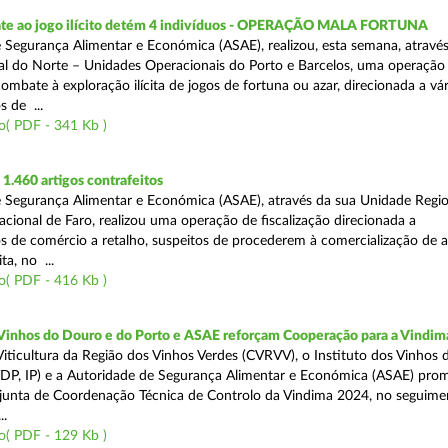
te ao jogo ilícito detém 4 indivíduos - OPERAÇÃO MALA FORTUNA
 Segurança Alimentar e Económica (ASAE), realizou, esta semana, atravé
l do Norte – Unidades Operacionais do Porto e Barcelos, uma operação
combate à exploração ilícita de jogos de fortuna ou azar, direcionada a vár
 de ...
o( PDF - 341 Kb )
.460 artigos contrafeitos
 Segurança Alimentar e Económica (ASAE), através da sua Unidade Regio
cional de Faro, realizou uma operação de fiscalização direcionada a
s de comércio a retalho, suspeitos de procederem à comercialização de a
ta, no ...
o( PDF - 416 Kb )
 Vinhos do Douro e do Porto e ASAE reforçam Cooperação para a Vindim
iticultura da Região dos Vinhos Verdes (CVRVV), o Instituto dos Vinhos
(IVDP, IP) e a Autoridade de Segurança Alimentar e Económica (ASAE) pr
junta de Coordenação Técnica de Controlo da Vindima 2024, no seguime
..
o( PDF - 129 Kb )