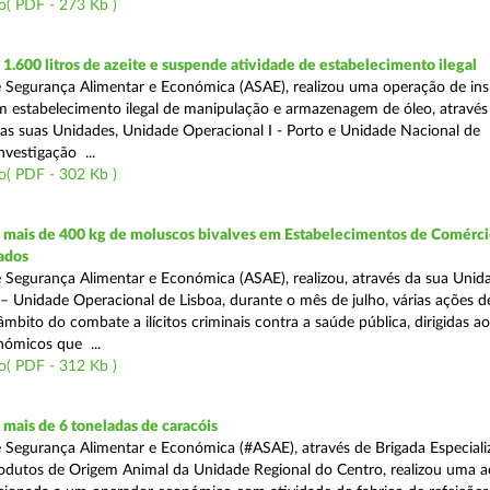
o( PDF - 273 Kb )
.600 litros de azeite e suspende atividade de estabelecimento ilegal
 Segurança Alimentar e Económica (ASAE), realizou uma operação de in
m estabelecimento ilegal de manipulação e armazenagem de óleo, atravé
as suas Unidades, Unidade Operacional I - Porto e Unidade Nacional de
nvestigação ...
o( PDF - 302 Kb )
mais de 400 kg de moluscos bivalves em Estabelecimentos de Comérci
ados
 Segurança Alimentar e Económica (ASAE), realizou, através da sua Unid
 – Unidade Operacional de Lisboa, durante o mês de julho, várias ações d
 âmbito do combate a ilícitos criminais contra a saúde pública, dirigidas ao
ómicos que ...
o( PDF - 312 Kb )
mais de 6 toneladas de caracóis
 Segurança Alimentar e Económica (#ASAE), através de Brigada Especiali
rodutos de Origem Animal da Unidade Regional do Centro, realizou uma 