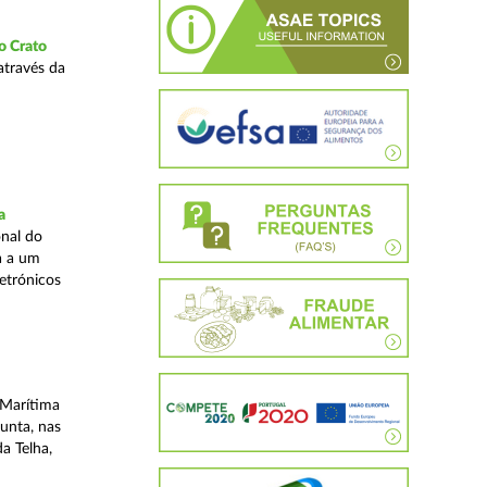
o Crato
através da
a
nal do
a a um
etrónicos
 Marítima
unta, nas
a Telha,