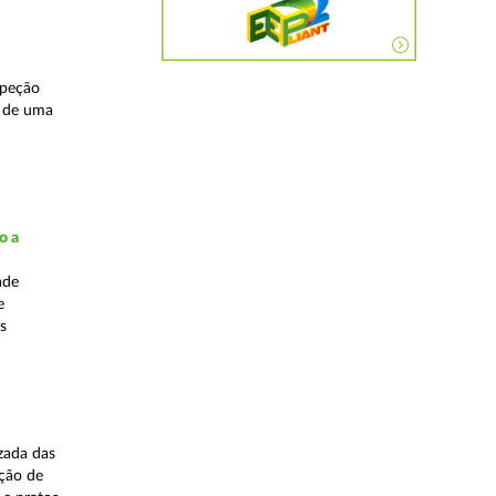
speção
s de uma
o a
ade
e
s
zada das
ação de