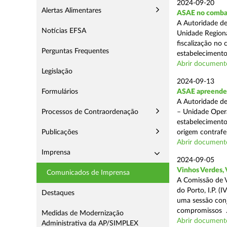
2024-09-20
Alertas Alimentares
ASAE no comba
A Autoridade de
Notícias EFSA
Unidade Regiona
fiscalização no 
Perguntas Frequentes
estabelecimentos
Abrir document
Legislação
2024-09-13
Formulários
ASAE apreende 1
A Autoridade de
Processos de Contraordenação
– Unidade Opera
estabelecimento
Publicações
origem contrafei
Abrir document
Imprensa
2024-09-05
Vinhos Verdes,
Comunicados de Imprensa
A Comissão de V
do Porto, I.P. 
Destaques
uma sessão con
compromissos .
Medidas de Modernização
Abrir document
Administrativa da AP/SIMPLEX