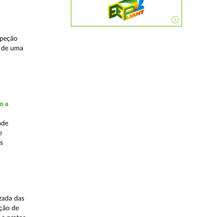
speção
s de uma
o a
ade
e
s
zada das
ação de