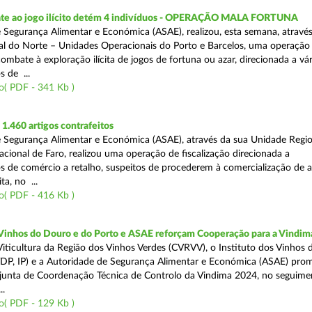
te ao jogo ilícito detém 4 indivíduos - OPERAÇÃO MALA FORTUNA
 Segurança Alimentar e Económica (ASAE), realizou, esta semana, atravé
l do Norte – Unidades Operacionais do Porto e Barcelos, uma operação
combate à exploração ilícita de jogos de fortuna ou azar, direcionada a vár
 de ...
o( PDF - 341 Kb )
.460 artigos contrafeitos
 Segurança Alimentar e Económica (ASAE), através da sua Unidade Regio
cional de Faro, realizou uma operação de fiscalização direcionada a
s de comércio a retalho, suspeitos de procederem à comercialização de a
ta, no ...
o( PDF - 416 Kb )
 Vinhos do Douro e do Porto e ASAE reforçam Cooperação para a Vindim
iticultura da Região dos Vinhos Verdes (CVRVV), o Instituto dos Vinhos
(IVDP, IP) e a Autoridade de Segurança Alimentar e Económica (ASAE) pr
junta de Coordenação Técnica de Controlo da Vindima 2024, no seguime
..
o( PDF - 129 Kb )