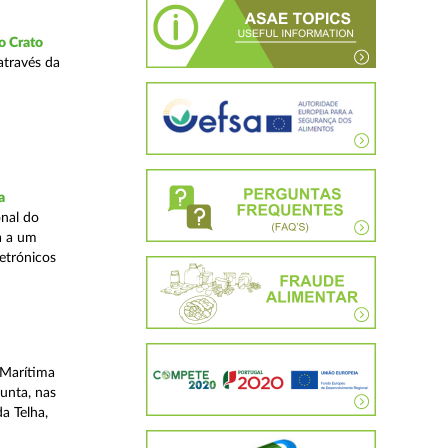
o Crato
através da
a
nal do
a a um
etrónicos
 Marítima
unta, nas
a Telha,