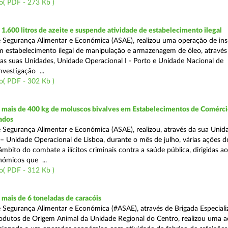
o( PDF - 273 Kb )
.600 litros de azeite e suspende atividade de estabelecimento ilegal
 Segurança Alimentar e Económica (ASAE), realizou uma operação de in
m estabelecimento ilegal de manipulação e armazenagem de óleo, atravé
as suas Unidades, Unidade Operacional I - Porto e Unidade Nacional de
nvestigação ...
o( PDF - 302 Kb )
mais de 400 kg de moluscos bivalves em Estabelecimentos de Comérci
ados
 Segurança Alimentar e Económica (ASAE), realizou, através da sua Unid
 – Unidade Operacional de Lisboa, durante o mês de julho, várias ações d
 âmbito do combate a ilícitos criminais contra a saúde pública, dirigidas ao
ómicos que ...
o( PDF - 312 Kb )
mais de 6 toneladas de caracóis
 Segurança Alimentar e Económica (#ASAE), através de Brigada Especiali
rodutos de Origem Animal da Unidade Regional do Centro, realizou uma 