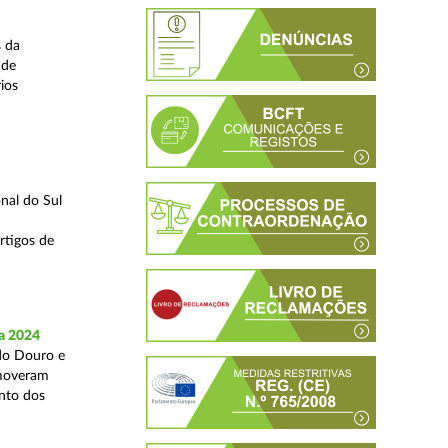
s da
 de
ios
nal do Sul
rtigos de
a 2024
 do Douro e
omoveram
nto dos