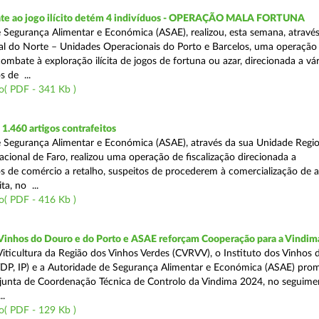
te ao jogo ilícito detém 4 indivíduos - OPERAÇÃO MALA FORTUNA
 Segurança Alimentar e Económica (ASAE), realizou, esta semana, atravé
l do Norte – Unidades Operacionais do Porto e Barcelos, uma operação
combate à exploração ilícita de jogos de fortuna ou azar, direcionada a vár
 de ...
o( PDF - 341 Kb )
.460 artigos contrafeitos
 Segurança Alimentar e Económica (ASAE), através da sua Unidade Regio
cional de Faro, realizou uma operação de fiscalização direcionada a
s de comércio a retalho, suspeitos de procederem à comercialização de a
ta, no ...
o( PDF - 416 Kb )
 Vinhos do Douro e do Porto e ASAE reforçam Cooperação para a Vindim
iticultura da Região dos Vinhos Verdes (CVRVV), o Instituto dos Vinhos
(IVDP, IP) e a Autoridade de Segurança Alimentar e Económica (ASAE) pr
junta de Coordenação Técnica de Controlo da Vindima 2024, no seguime
..
o( PDF - 129 Kb )