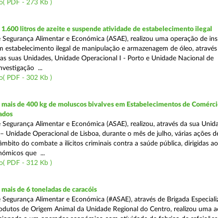
o( PDF - 273 Kb )
.600 litros de azeite e suspende atividade de estabelecimento ilegal
 Segurança Alimentar e Económica (ASAE), realizou uma operação de in
m estabelecimento ilegal de manipulação e armazenagem de óleo, atravé
as suas Unidades, Unidade Operacional I - Porto e Unidade Nacional de
nvestigação ...
o( PDF - 302 Kb )
mais de 400 kg de moluscos bivalves em Estabelecimentos de Comérci
ados
 Segurança Alimentar e Económica (ASAE), realizou, através da sua Unid
 – Unidade Operacional de Lisboa, durante o mês de julho, várias ações d
 âmbito do combate a ilícitos criminais contra a saúde pública, dirigidas ao
ómicos que ...
o( PDF - 312 Kb )
mais de 6 toneladas de caracóis
 Segurança Alimentar e Económica (#ASAE), através de Brigada Especiali
rodutos de Origem Animal da Unidade Regional do Centro, realizou uma 