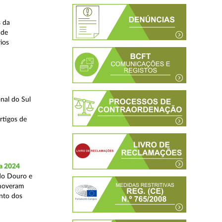
s da
 de
ios
nal do Sul
rtigos de
a 2024
 do Douro e
omoveram
nto dos