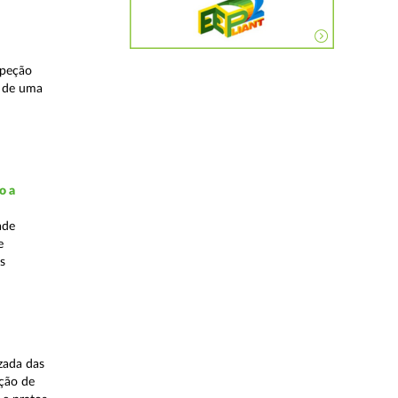
speção
s de uma
o a
ade
e
s
zada das
ação de