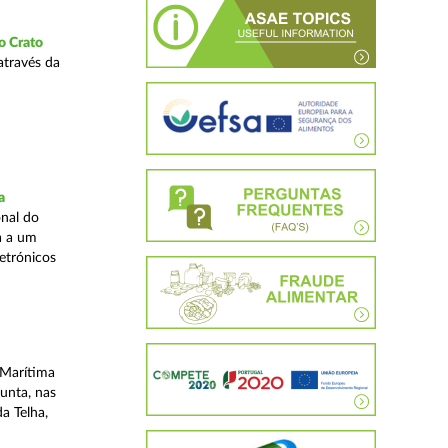
o Crato
através da
a
nal do
a a um
etrónicos
 Marítima
unta, nas
a Telha,