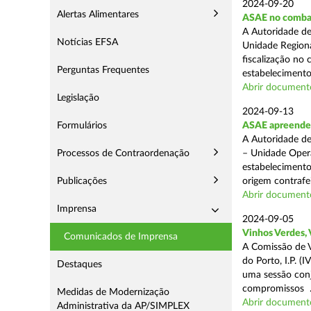
2024-09-20
Alertas Alimentares
ASAE no comba
A Autoridade de
Notícias EFSA
Unidade Regiona
fiscalização no 
Perguntas Frequentes
estabelecimentos
Abrir document
Legislação
2024-09-13
Formulários
ASAE apreende 1
A Autoridade de
Processos de Contraordenação
– Unidade Opera
estabelecimento
Publicações
origem contrafei
Abrir document
Imprensa
2024-09-05
Vinhos Verdes,
Comunicados de Imprensa
A Comissão de V
do Porto, I.P. 
Destaques
uma sessão con
compromissos .
Medidas de Modernização
Abrir document
Administrativa da AP/SIMPLEX