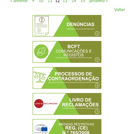
« anterior
9
10
11
12
13
14
15
próximo »
Voltar