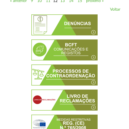
« anterior
9
10
11
12
13
14
15
próximo »
Voltar