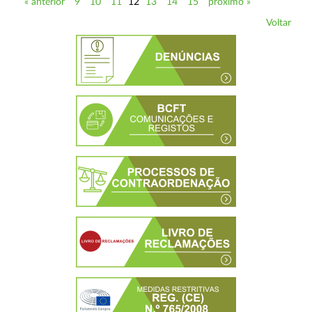
« anterior
9
10
11
12
13
14
15
próximo »
Voltar