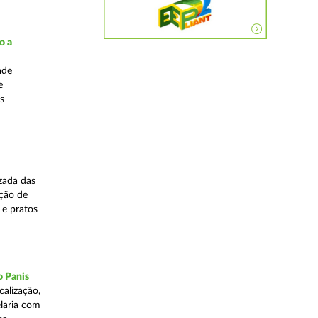
o a
ade
e
s
zada das
ação de
 e pratos
o Panis
alização,
elaria com