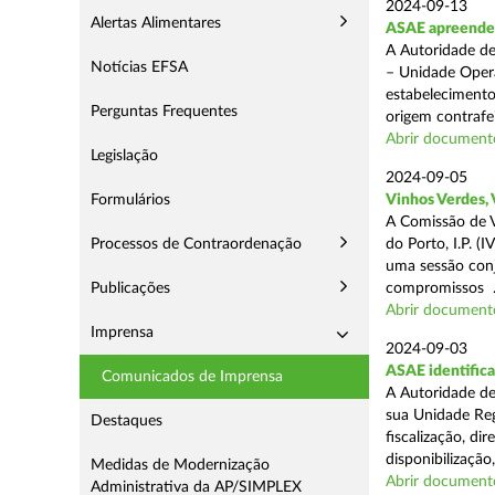
2024-09-13
Alertas Alimentares
ASAE apreende 1
A Autoridade de
Notícias EFSA
– Unidade Opera
estabelecimento
Perguntas Frequentes
origem contrafei
Abrir document
Legislação
2024-09-05
Formulários
Vinhos Verdes,
A Comissão de V
Processos de Contraordenação
do Porto, I.P. 
uma sessão con
Publicações
compromissos .
Abrir document
Imprensa
2024-09-03
ASAE identifica
Comunicados de Imprensa
A Autoridade de
sua Unidade Reg
Destaques
fiscalização, di
disponibilização,
Medidas de Modernização
Abrir document
Administrativa da AP/SIMPLEX