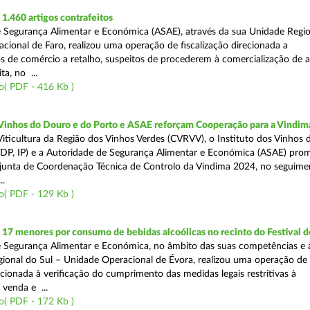
.460 artigos contrafeitos
 Segurança Alimentar e Económica (ASAE), através da sua Unidade Regio
cional de Faro, realizou uma operação de fiscalização direcionada a
s de comércio a retalho, suspeitos de procederem à comercialização de a
ta, no ...
o( PDF - 416 Kb )
 Vinhos do Douro e do Porto e ASAE reforçam Cooperação para a Vindim
iticultura da Região dos Vinhos Verdes (CVRVV), o Instituto dos Vinhos
(IVDP, IP) e a Autoridade de Segurança Alimentar e Económica (ASAE) pr
junta de Coordenação Técnica de Controlo da Vindima 2024, no seguime
..
o( PDF - 129 Kb )
 17 menores por consumo de bebidas alcoólicas no recinto do Festival d
 Segurança Alimentar e Económica, no âmbito das suas competências e 
ional do Sul – Unidade Operacional de Évora, realizou uma operação de
recionada à verificação do cumprimento das medidas legais restritivas à
 venda e ...
o( PDF - 172 Kb )