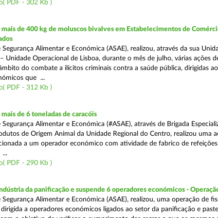
o( PDF - 302 Kb )
mais de 400 kg de moluscos bivalves em Estabelecimentos de Comérci
ados
 Segurança Alimentar e Económica (ASAE), realizou, através da sua Unid
 – Unidade Operacional de Lisboa, durante o mês de julho, várias ações d
 âmbito do combate a ilícitos criminais contra a saúde pública, dirigidas ao
ómicos que ...
o( PDF - 312 Kb )
mais de 6 toneladas de caracóis
 Segurança Alimentar e Económica (#ASAE), através de Brigada Especiali
rodutos de Origem Animal da Unidade Regional do Centro, realizou uma 
recionada a um operador económico com atividade de fabrico de refeições
...
o( PDF - 290 Kb )
indústria da panificação e suspende 6 operadores económicos - Operaçã
 Segurança Alimentar e Económica (ASAE), realizou, uma operação de fisc
, dirigida a operadores económicos ligados ao setor da panificação e past