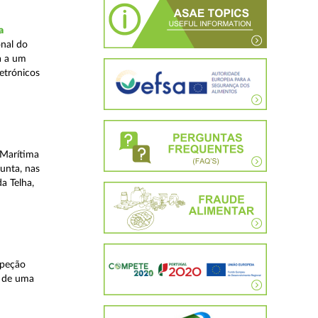
a
nal do
a a um
etrónicos
 Marítima
unta, nas
a Telha,
speção
s de uma