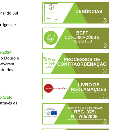
nal do Sul
rtigos de
a 2024
 do Douro e
omoveram
nto dos
o Crato
através da