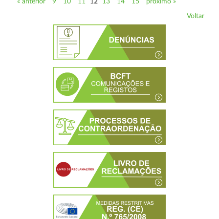
« anterior
9
10
11
12
13
14
15
próximo »
Voltar