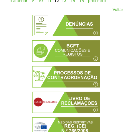
« anterior
9
10
11
12
13
14
15
próximo »
Voltar