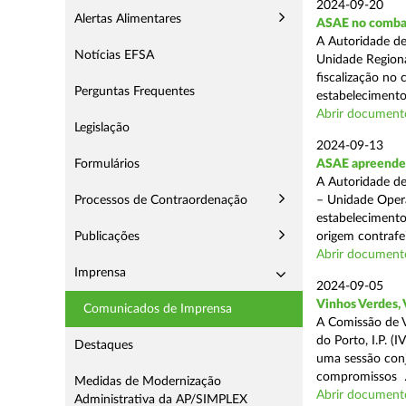
2024-09-20
Alertas Alimentares
ASAE no comba
A Autoridade de
Notícias EFSA
Unidade Regiona
fiscalização no 
Perguntas Frequentes
estabelecimentos
Abrir document
Legislação
2024-09-13
Formulários
ASAE apreende 1
A Autoridade de
Processos de Contraordenação
– Unidade Opera
estabelecimento
Publicações
origem contrafei
Abrir document
Imprensa
2024-09-05
Vinhos Verdes,
Comunicados de Imprensa
A Comissão de V
do Porto, I.P. 
Destaques
uma sessão con
compromissos .
Medidas de Modernização
Abrir document
Administrativa da AP/SIMPLEX