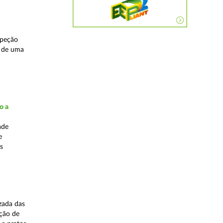
speção
s de uma
o a
ade
e
s
zada das
ação de