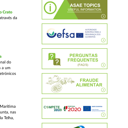
o Crato
através da
a
nal do
a a um
etrónicos
 Marítima
unta, nas
a Telha,