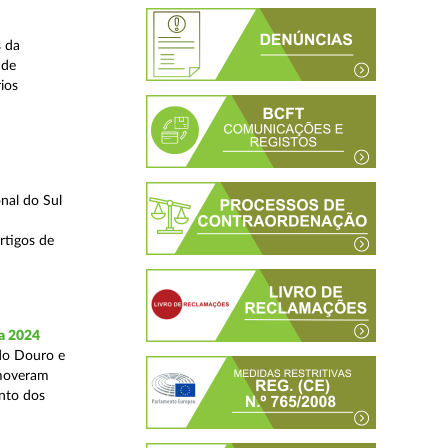
s da
 de
ios
nal do Sul
rtigos de
a 2024
 do Douro e
omoveram
nto dos