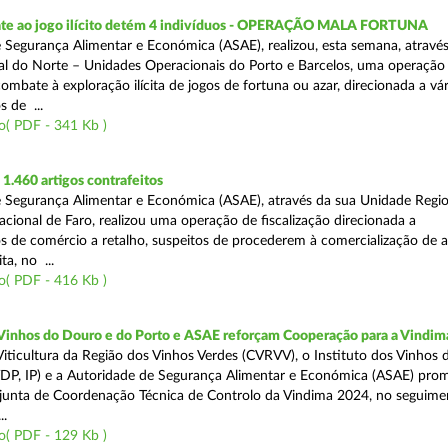
te ao jogo ilícito detém 4 indivíduos - OPERAÇÃO MALA FORTUNA
 Segurança Alimentar e Económica (ASAE), realizou, esta semana, atravé
l do Norte – Unidades Operacionais do Porto e Barcelos, uma operação
combate à exploração ilícita de jogos de fortuna ou azar, direcionada a vár
 de ...
o( PDF - 341 Kb )
.460 artigos contrafeitos
 Segurança Alimentar e Económica (ASAE), através da sua Unidade Regio
cional de Faro, realizou uma operação de fiscalização direcionada a
s de comércio a retalho, suspeitos de procederem à comercialização de a
ta, no ...
o( PDF - 416 Kb )
 Vinhos do Douro e do Porto e ASAE reforçam Cooperação para a Vindim
iticultura da Região dos Vinhos Verdes (CVRVV), o Instituto dos Vinhos
(IVDP, IP) e a Autoridade de Segurança Alimentar e Económica (ASAE) pr
junta de Coordenação Técnica de Controlo da Vindima 2024, no seguime
..
o( PDF - 129 Kb )