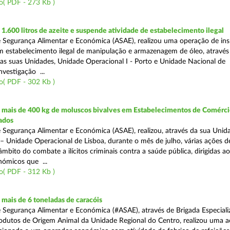
o( PDF - 273 Kb )
.600 litros de azeite e suspende atividade de estabelecimento ilegal
 Segurança Alimentar e Económica (ASAE), realizou uma operação de in
m estabelecimento ilegal de manipulação e armazenagem de óleo, atravé
as suas Unidades, Unidade Operacional I - Porto e Unidade Nacional de
nvestigação ...
o( PDF - 302 Kb )
mais de 400 kg de moluscos bivalves em Estabelecimentos de Comérci
ados
 Segurança Alimentar e Económica (ASAE), realizou, através da sua Unid
 – Unidade Operacional de Lisboa, durante o mês de julho, várias ações d
 âmbito do combate a ilícitos criminais contra a saúde pública, dirigidas ao
ómicos que ...
o( PDF - 312 Kb )
mais de 6 toneladas de caracóis
 Segurança Alimentar e Económica (#ASAE), através de Brigada Especiali
rodutos de Origem Animal da Unidade Regional do Centro, realizou uma 