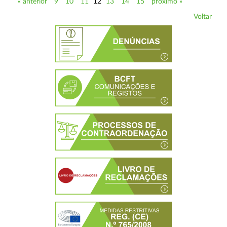
« anterior
9
10
11
12
13
14
15
próximo »
Voltar