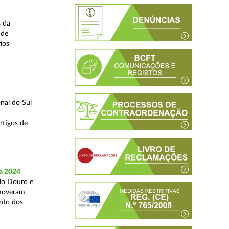
s da
 de
ios
nal do Sul
rtigos de
a 2024
 do Douro e
omoveram
nto dos