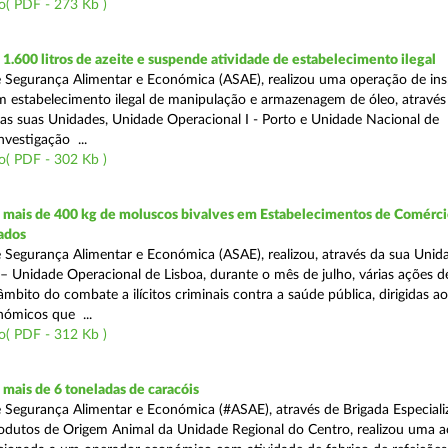
o( PDF - 273 Kb )
.600 litros de azeite e suspende atividade de estabelecimento ilegal
 Segurança Alimentar e Económica (ASAE), realizou uma operação de in
m estabelecimento ilegal de manipulação e armazenagem de óleo, atravé
as suas Unidades, Unidade Operacional I - Porto e Unidade Nacional de
nvestigação ...
o( PDF - 302 Kb )
mais de 400 kg de moluscos bivalves em Estabelecimentos de Comérci
ados
 Segurança Alimentar e Económica (ASAE), realizou, através da sua Unid
 – Unidade Operacional de Lisboa, durante o mês de julho, várias ações d
 âmbito do combate a ilícitos criminais contra a saúde pública, dirigidas ao
ómicos que ...
o( PDF - 312 Kb )
mais de 6 toneladas de caracóis
 Segurança Alimentar e Económica (#ASAE), através de Brigada Especiali
rodutos de Origem Animal da Unidade Regional do Centro, realizou uma 