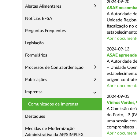
2024-09-20
Alertas Alimentares
ASAE no comba
A Autoridade de
Notícias EFSA
Unidade Regiona
fiscalização no 
Perguntas Frequentes
estabelecimentos
Abrir document
Legislação
2024-09-13
Formulários
ASAE apreende 1
A Autoridade de
Processos de Contraordenação
– Unidade Opera
estabelecimento
Publicações
origem contrafei
Abrir document
Imprensa
2024-09-05
Vinhos Verdes,
Comunicados de Imprensa
A Comissão de V
do Porto, I.P. 
Destaques
uma sessão con
compromissos .
Medidas de Modernização
Abrir document
Administrativa da AP/SIMPLEX