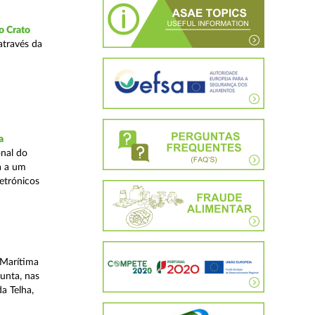
o Crato
através da
a
nal do
a a um
etrónicos
 Marítima
unta, nas
a Telha,