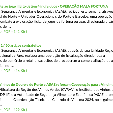
te ao jogo ilícito detém 4 indivíduos - OPERAÇÃO MALA FORTUNA
 Segurança Alimentar e Económica (ASAE), realizou, esta semana, atravé
l do Norte – Unidades Operacionais do Porto e Barcelos, uma operação
combate à exploração ilícita de jogos de fortuna ou azar, direcionada a vár
 de ...
o( PDF - 341 Kb )
.460 artigos contrafeitos
 Segurança Alimentar e Económica (ASAE), através da sua Unidade Regio
cional de Faro, realizou uma operação de fiscalização direcionada a
s de comércio a retalho, suspeitos de procederem à comercialização de a
ta, no ...
o( PDF - 416 Kb )
 Vinhos do Douro e do Porto e ASAE reforçam Cooperação para a Vindim
iticultura da Região dos Vinhos Verdes (CVRVV), o Instituto dos Vinhos
(IVDP, IP) e a Autoridade de Segurança Alimentar e Económica (ASAE) pr
junta de Coordenação Técnica de Controlo da Vindima 2024, no seguime
..
o( PDF - 129 Kb )