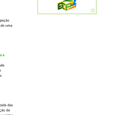
speção
s de uma
o a
ade
e
s
zada das
ação de