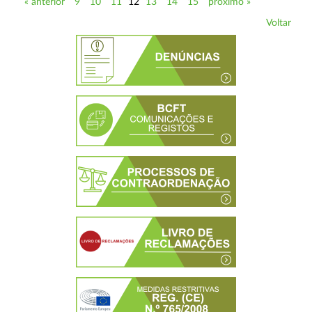
« anterior
9
10
11
12
13
14
15
próximo »
Voltar