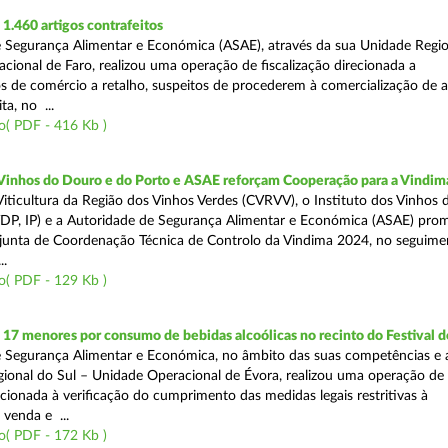
.460 artigos contrafeitos
 Segurança Alimentar e Económica (ASAE), através da sua Unidade Regio
cional de Faro, realizou uma operação de fiscalização direcionada a
s de comércio a retalho, suspeitos de procederem à comercialização de a
ta, no ...
o( PDF - 416 Kb )
 Vinhos do Douro e do Porto e ASAE reforçam Cooperação para a Vindim
iticultura da Região dos Vinhos Verdes (CVRVV), o Instituto dos Vinhos
(IVDP, IP) e a Autoridade de Segurança Alimentar e Económica (ASAE) pr
junta de Coordenação Técnica de Controlo da Vindima 2024, no seguime
..
o( PDF - 129 Kb )
 17 menores por consumo de bebidas alcoólicas no recinto do Festival d
 Segurança Alimentar e Económica, no âmbito das suas competências e 
ional do Sul – Unidade Operacional de Évora, realizou uma operação de
recionada à verificação do cumprimento das medidas legais restritivas à
 venda e ...
o( PDF - 172 Kb )