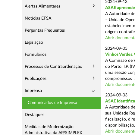
2024-09-13
Alertas Alimentares
ASAE apreende 1
A Autoridade de
Notícias EFSA
– Unidade Opera
estabelecimento
Perguntas Frequentes
origem contrafei
Abrir document
Legislação
2024-09-05
Formulários
Vinhos Verdes,
A Comissão de V
Processos de Contraordenação
do Porto, I.P. 
uma sessão con
Publicações
compromissos .
Abrir document
Imprensa
2024-09-03
ASAE identifica
Comunicados de Imprensa
A Autoridade de
sua Unidade Reg
Destaques
fiscalização, di
disponibilização,
Medidas de Modernização
Abrir document
Administrativa da AP/SIMPLEX