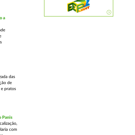
o a
ade
e
s
zada das
ação de
 e pratos
o Panis
alização,
elaria com