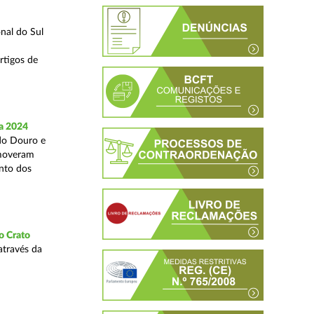
nal do Sul
rtigos de
a 2024
 do Douro e
omoveram
nto dos
o Crato
através da