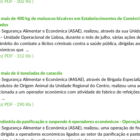
o( PDF - 302 Kb )
mais de 400 kg de moluscos bivalves em Estabelecimentos de Comérci
ados
 Segurança Alimentar e Económica (ASAE), realizou, através da sua Unid
 – Unidade Operacional de Lisboa, durante o mês de julho, várias ações d
 âmbito do combate a ilícitos criminais contra a saúde pública, dirigidas ao
ómicos que ...
o( PDF - 312 Kb )
mais de 6 toneladas de caracóis
 Segurança Alimentar e Económica (#ASAE), através de Brigada Especiali
rodutos de Origem Animal da Unidade Regional do Centro, realizou uma 
recionada a um operador económico com atividade de fabrico de refeições
...
o( PDF - 290 Kb )
indústria da panificação e suspende 6 operadores económicos - Operaçã
 Segurança Alimentar e Económica (ASAE), realizou, uma operação de fisc
, dirigida a operadores económicos ligados ao setor da panificação e past