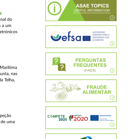
a
nal do
a a um
etrónicos
 Marítima
unta, nas
a Telha,
speção
s de uma