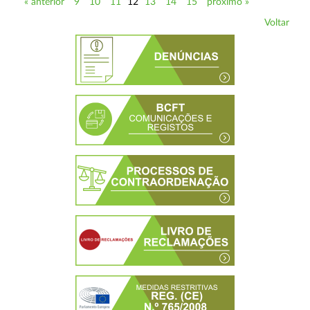
« anterior
9
10
11
12
13
14
15
próximo »
Voltar