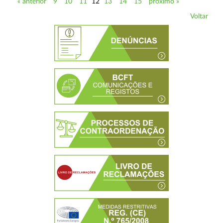
« anterior
9
10
11
12
13
14
15
próximo »
Voltar