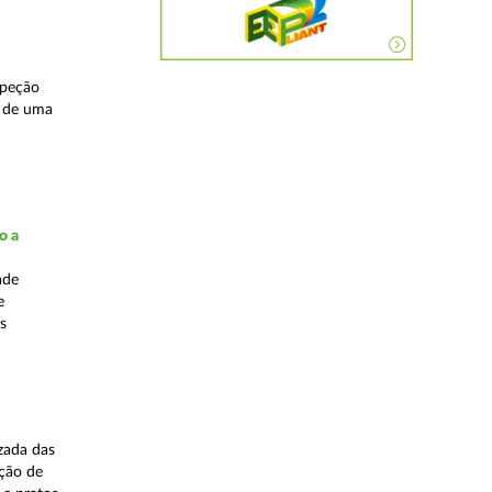
speção
s de uma
o a
ade
e
s
zada das
ação de