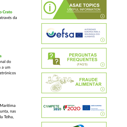
o Crato
através da
a
nal do
a a um
etrónicos
 Marítima
unta, nas
a Telha,