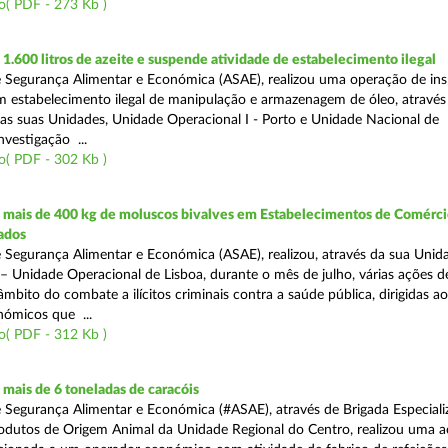
o( PDF - 273 Kb )
.600 litros de azeite e suspende atividade de estabelecimento ilegal
 Segurança Alimentar e Económica (ASAE), realizou uma operação de in
m estabelecimento ilegal de manipulação e armazenagem de óleo, atravé
as suas Unidades, Unidade Operacional I - Porto e Unidade Nacional de
nvestigação ...
o( PDF - 302 Kb )
mais de 400 kg de moluscos bivalves em Estabelecimentos de Comérci
ados
 Segurança Alimentar e Económica (ASAE), realizou, através da sua Unid
 – Unidade Operacional de Lisboa, durante o mês de julho, várias ações d
 âmbito do combate a ilícitos criminais contra a saúde pública, dirigidas ao
ómicos que ...
o( PDF - 312 Kb )
mais de 6 toneladas de caracóis
 Segurança Alimentar e Económica (#ASAE), através de Brigada Especiali
rodutos de Origem Animal da Unidade Regional do Centro, realizou uma 