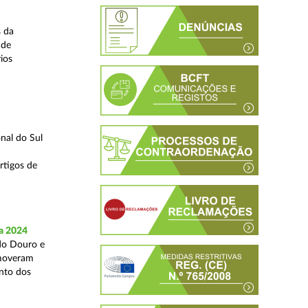
s da
 de
ios
nal do Sul
rtigos de
a 2024
 do Douro e
omoveram
nto dos