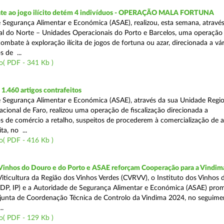
te ao jogo ilícito detém 4 indivíduos - OPERAÇÃO MALA FORTUNA
 Segurança Alimentar e Económica (ASAE), realizou, esta semana, atravé
l do Norte – Unidades Operacionais do Porto e Barcelos, uma operação
combate à exploração ilícita de jogos de fortuna ou azar, direcionada a vár
 de ...
o( PDF - 341 Kb )
.460 artigos contrafeitos
 Segurança Alimentar e Económica (ASAE), através da sua Unidade Regio
cional de Faro, realizou uma operação de fiscalização direcionada a
s de comércio a retalho, suspeitos de procederem à comercialização de a
ta, no ...
o( PDF - 416 Kb )
 Vinhos do Douro e do Porto e ASAE reforçam Cooperação para a Vindim
iticultura da Região dos Vinhos Verdes (CVRVV), o Instituto dos Vinhos
(IVDP, IP) e a Autoridade de Segurança Alimentar e Económica (ASAE) pr
junta de Coordenação Técnica de Controlo da Vindima 2024, no seguime
..
o( PDF - 129 Kb )