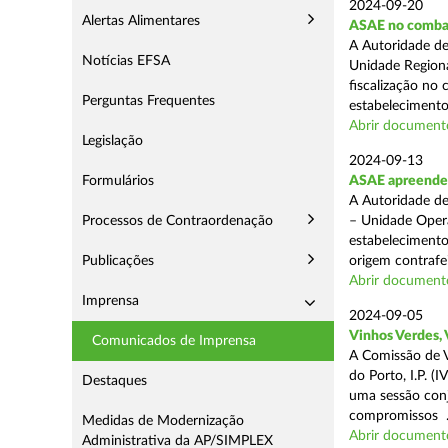
2024-09-20
Alertas Alimentares
ASAE no comba
A Autoridade de
Notícias EFSA
Unidade Regiona
fiscalização no 
Perguntas Frequentes
estabelecimentos
Abrir document
Legislação
2024-09-13
Formulários
ASAE apreende 1
A Autoridade de
Processos de Contraordenação
– Unidade Opera
estabelecimento
Publicações
origem contrafei
Abrir document
Imprensa
2024-09-05
Vinhos Verdes,
Comunicados de Imprensa
A Comissão de V
do Porto, I.P. 
Destaques
uma sessão con
compromissos .
Medidas de Modernização
Abrir document
Administrativa da AP/SIMPLEX