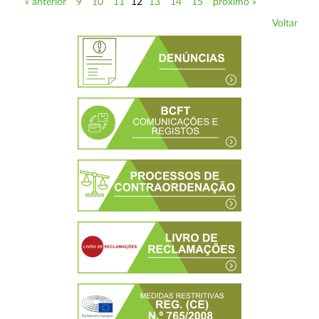
« anterior
9
10
11
12
13
14
15
próximo »
Voltar