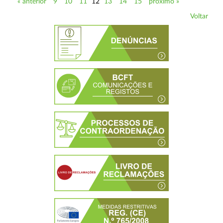
« anterior
9
10
11
12
13
14
15
próximo »
Voltar