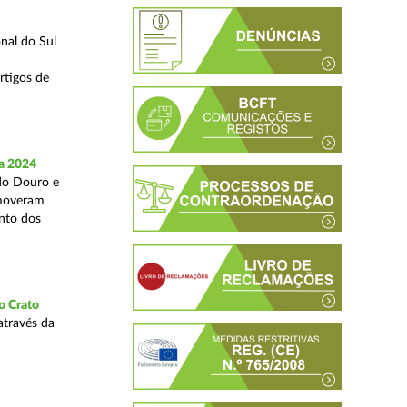
nal do Sul
rtigos de
a 2024
 do Douro e
omoveram
nto dos
o Crato
através da