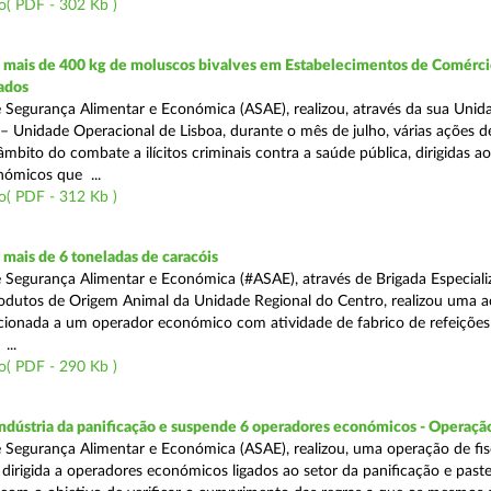
o( PDF - 302 Kb )
mais de 400 kg de moluscos bivalves em Estabelecimentos de Comérci
ados
 Segurança Alimentar e Económica (ASAE), realizou, através da sua Unid
 – Unidade Operacional de Lisboa, durante o mês de julho, várias ações d
 âmbito do combate a ilícitos criminais contra a saúde pública, dirigidas ao
ómicos que ...
o( PDF - 312 Kb )
mais de 6 toneladas de caracóis
 Segurança Alimentar e Económica (#ASAE), através de Brigada Especiali
rodutos de Origem Animal da Unidade Regional do Centro, realizou uma 
recionada a um operador económico com atividade de fabrico de refeições
...
o( PDF - 290 Kb )
indústria da panificação e suspende 6 operadores económicos - Operaçã
 Segurança Alimentar e Económica (ASAE), realizou, uma operação de fisc
, dirigida a operadores económicos ligados ao setor da panificação e past