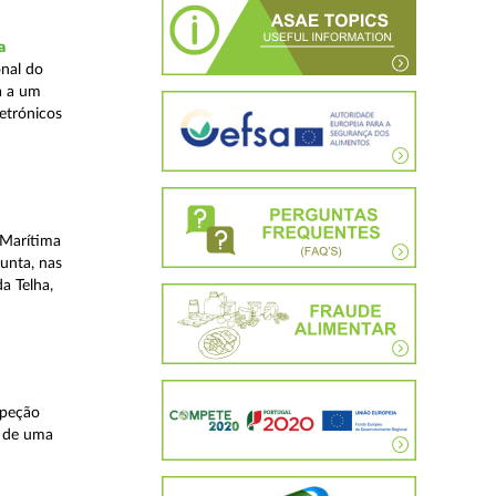
a
nal do
a a um
etrónicos
 Marítima
unta, nas
a Telha,
speção
s de uma