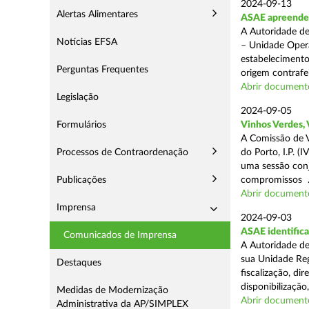
2024-09-13
Alertas Alimentares
ASAE apreende 1
A Autoridade de
Notícias EFSA
– Unidade Opera
estabelecimento
Perguntas Frequentes
origem contrafei
Abrir document
Legislação
2024-09-05
Formulários
Vinhos Verdes,
A Comissão de V
Processos de Contraordenação
do Porto, I.P. 
uma sessão con
Publicações
compromissos .
Abrir document
Imprensa
2024-09-03
ASAE identifica
Comunicados de Imprensa
A Autoridade de
sua Unidade Reg
Destaques
fiscalização, di
disponibilização,
Medidas de Modernização
Abrir document
Administrativa da AP/SIMPLEX