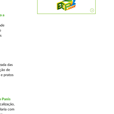
o a
ade
e
s
zada das
ação de
 e pratos
o Panis
alização,
elaria com