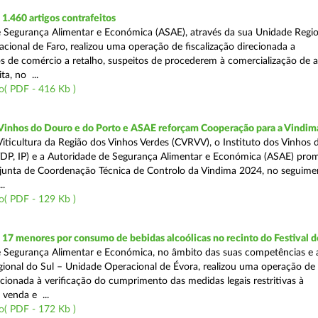
.460 artigos contrafeitos
 Segurança Alimentar e Económica (ASAE), através da sua Unidade Regio
cional de Faro, realizou uma operação de fiscalização direcionada a
s de comércio a retalho, suspeitos de procederem à comercialização de a
ta, no ...
o( PDF - 416 Kb )
 Vinhos do Douro e do Porto e ASAE reforçam Cooperação para a Vindim
iticultura da Região dos Vinhos Verdes (CVRVV), o Instituto dos Vinhos
(IVDP, IP) e a Autoridade de Segurança Alimentar e Económica (ASAE) pr
junta de Coordenação Técnica de Controlo da Vindima 2024, no seguime
..
o( PDF - 129 Kb )
 17 menores por consumo de bebidas alcoólicas no recinto do Festival d
 Segurança Alimentar e Económica, no âmbito das suas competências e 
ional do Sul – Unidade Operacional de Évora, realizou uma operação de
recionada à verificação do cumprimento das medidas legais restritivas à
 venda e ...
o( PDF - 172 Kb )