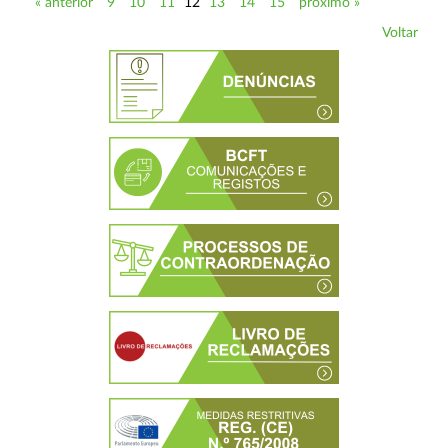
« anterior
9
10
11
12
13
14
15
próximo »
Voltar