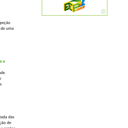
speção
s de uma
o a
ade
e
s
zada das
ação de