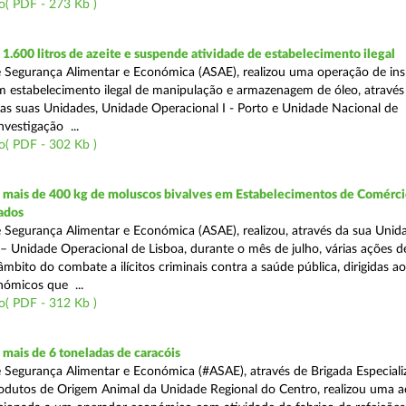
o( PDF - 273 Kb )
.600 litros de azeite e suspende atividade de estabelecimento ilegal
 Segurança Alimentar e Económica (ASAE), realizou uma operação de in
m estabelecimento ilegal de manipulação e armazenagem de óleo, atravé
as suas Unidades, Unidade Operacional I - Porto e Unidade Nacional de
nvestigação ...
o( PDF - 302 Kb )
mais de 400 kg de moluscos bivalves em Estabelecimentos de Comérci
ados
 Segurança Alimentar e Económica (ASAE), realizou, através da sua Unid
 – Unidade Operacional de Lisboa, durante o mês de julho, várias ações d
 âmbito do combate a ilícitos criminais contra a saúde pública, dirigidas ao
ómicos que ...
o( PDF - 312 Kb )
mais de 6 toneladas de caracóis
 Segurança Alimentar e Económica (#ASAE), através de Brigada Especiali
rodutos de Origem Animal da Unidade Regional do Centro, realizou uma 