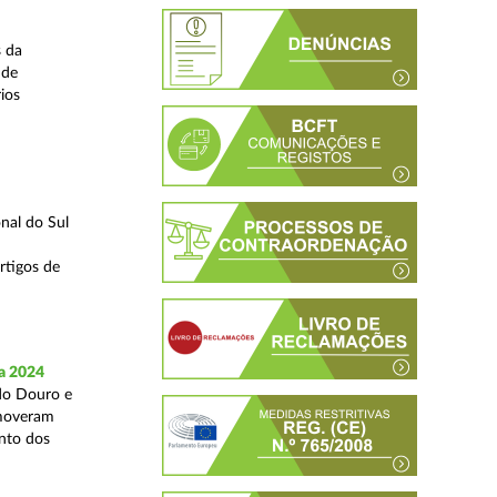
s da
 de
ios
nal do Sul
rtigos de
a 2024
 do Douro e
omoveram
nto dos