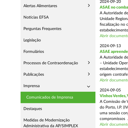
2024-09-20
Alertas Alimentares
ASAE no comba
A Autoridade de
Notícias EFSA
Unidade Regiona
fiscalização no 
Perguntas Frequentes
estabelecimentos
Abrir document
Legislação
2024-09-13
Formulários
ASAE apreende 1
A Autoridade de
Processos de Contraordenação
– Unidade Opera
estabelecimento
Publicações
origem contrafei
Abrir document
Imprensa
2024-09-05
Vinhos Verdes,
Comunicados de Imprensa
A Comissão de V
do Porto, I.P. 
Destaques
uma sessão con
compromissos .
Medidas de Modernização
Abrir document
Administrativa da AP/SIMPLEX