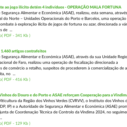
te ao jogo ilícito detém 4 indivíduos - OPERAÇÃO MALA FORTUNA
 Segurança Alimentar e Económica (ASAE), realizou, esta semana, atravé
l do Norte – Unidades Operacionais do Porto e Barcelos, uma operação
combate à exploração ilícita de jogos de fortuna ou azar, direcionada a vár
 de ...
o( PDF - 341 Kb )
.460 artigos contrafeitos
 Segurança Alimentar e Económica (ASAE), através da sua Unidade Regio
cional de Faro, realizou uma operação de fiscalização direcionada a
s de comércio a retalho, suspeitos de procederem à comercialização de a
ta, no ...
o( PDF - 416 Kb )
 Vinhos do Douro e do Porto e ASAE reforçam Cooperação para a Vindim
iticultura da Região dos Vinhos Verdes (CVRVV), o Instituto dos Vinhos
(IVDP, IP) e a Autoridade de Segurança Alimentar e Económica (ASAE) pr
junta de Coordenação Técnica de Controlo da Vindima 2024, no seguime
..
o( PDF - 129 Kb )