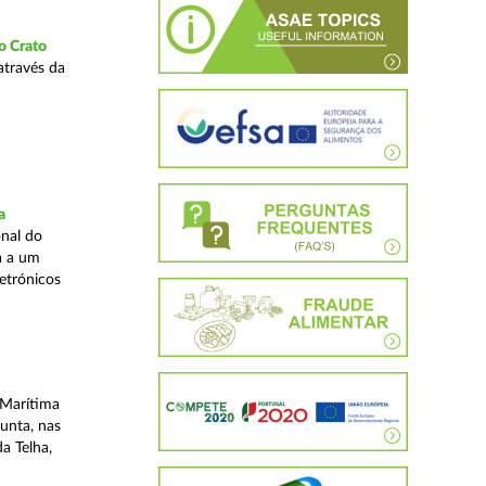
o Crato
através da
a
nal do
a a um
etrónicos
 Marítima
unta, nas
a Telha,