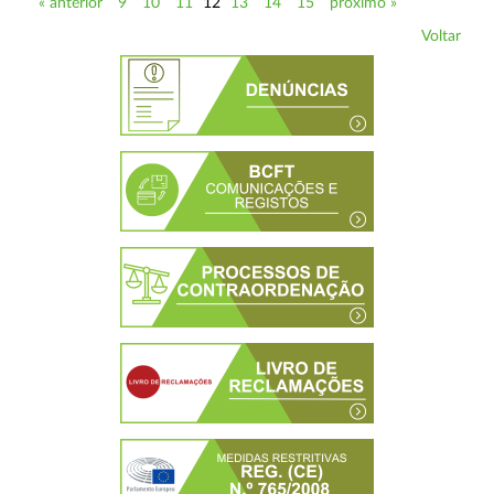
« anterior
9
10
11
12
13
14
15
próximo »
Voltar