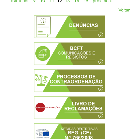
« anterior
9
10
11
12
13
14
15
próximo »
Voltar