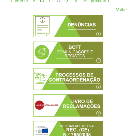
« anterior
9
10
11
12
13
14
15
próximo »
Voltar