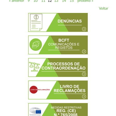
« anterior
9
10
11
12
13
14
15
próximo »
Voltar