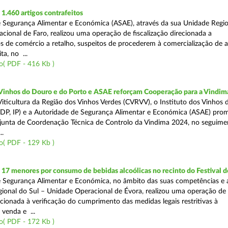
.460 artigos contrafeitos
 Segurança Alimentar e Económica (ASAE), através da sua Unidade Regio
cional de Faro, realizou uma operação de fiscalização direcionada a
s de comércio a retalho, suspeitos de procederem à comercialização de a
ta, no ...
o( PDF - 416 Kb )
 Vinhos do Douro e do Porto e ASAE reforçam Cooperação para a Vindim
iticultura da Região dos Vinhos Verdes (CVRVV), o Instituto dos Vinhos
(IVDP, IP) e a Autoridade de Segurança Alimentar e Económica (ASAE) pr
junta de Coordenação Técnica de Controlo da Vindima 2024, no seguime
..
o( PDF - 129 Kb )
 17 menores por consumo de bebidas alcoólicas no recinto do Festival d
 Segurança Alimentar e Económica, no âmbito das suas competências e 
ional do Sul – Unidade Operacional de Évora, realizou uma operação de
recionada à verificação do cumprimento das medidas legais restritivas à
 venda e ...
o( PDF - 172 Kb )