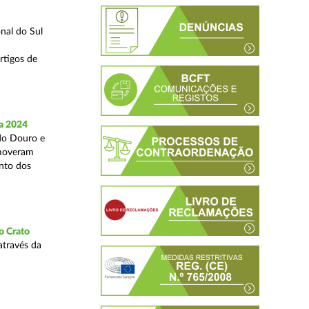
nal do Sul
rtigos de
a 2024
 do Douro e
omoveram
nto dos
o Crato
através da