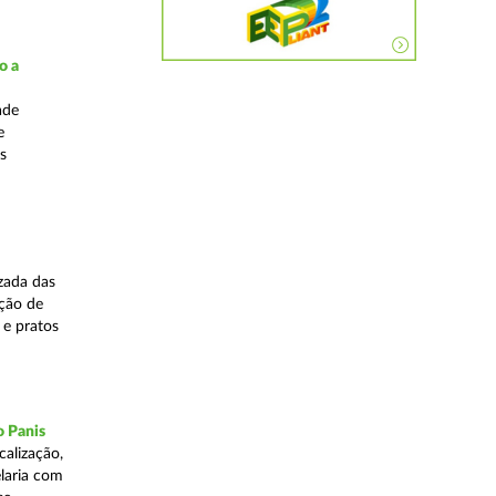
o a
ade
e
s
zada das
ação de
 e pratos
o Panis
alização,
elaria com