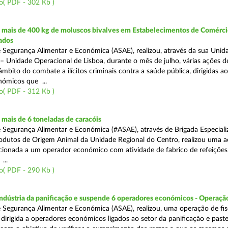
o( PDF - 302 Kb )
mais de 400 kg de moluscos bivalves em Estabelecimentos de Comérci
ados
 Segurança Alimentar e Económica (ASAE), realizou, através da sua Unid
 – Unidade Operacional de Lisboa, durante o mês de julho, várias ações d
 âmbito do combate a ilícitos criminais contra a saúde pública, dirigidas ao
ómicos que ...
o( PDF - 312 Kb )
mais de 6 toneladas de caracóis
 Segurança Alimentar e Económica (#ASAE), através de Brigada Especiali
rodutos de Origem Animal da Unidade Regional do Centro, realizou uma 
recionada a um operador económico com atividade de fabrico de refeições
...
o( PDF - 290 Kb )
indústria da panificação e suspende 6 operadores económicos - Operaçã
 Segurança Alimentar e Económica (ASAE), realizou, uma operação de fisc
, dirigida a operadores económicos ligados ao setor da panificação e past