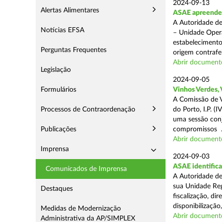
2024-09-13
Alertas Alimentares
ASAE apreende 1
A Autoridade de
Notícias EFSA
– Unidade Opera
estabelecimento
Perguntas Frequentes
origem contrafei
Abrir document
Legislação
2024-09-05
Formulários
Vinhos Verdes,
A Comissão de V
Processos de Contraordenação
do Porto, I.P. 
uma sessão con
Publicações
compromissos .
Abrir document
Imprensa
2024-09-03
ASAE identifica
Comunicados de Imprensa
A Autoridade de
sua Unidade Reg
Destaques
fiscalização, di
disponibilização,
Medidas de Modernização
Abrir document
Administrativa da AP/SIMPLEX