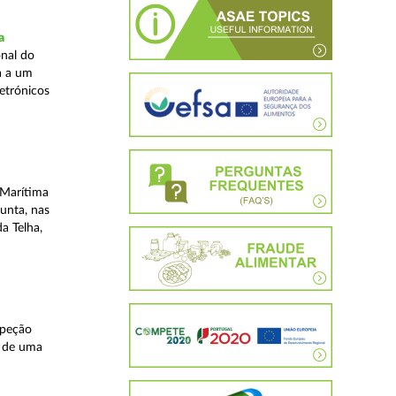
a
nal do
a a um
etrónicos
 Marítima
unta, nas
a Telha,
speção
s de uma