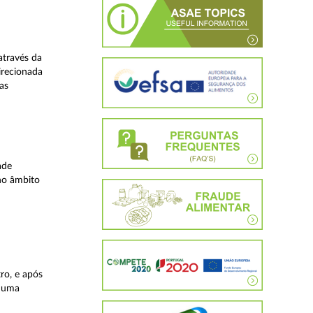
através da
irecionada
as
ade
no âmbito
ro, e após
, uma