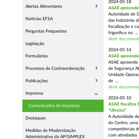
2024-05-18
Alertas Alimentares
ASAE apreende 
Autoridade de S
Notícias EFSA
das Indústrias 
fiscalização e c
Perguntas Frequentes
frigorífico no ...
Abrir document
Legislação
2024-05-14
Formulários
ASAE apreende 4
ASAE apreende 4
Processos de Contraordenação
de Segurança Al
Unidade Operaci
Publicações
de ...
Abrir document
Imprensa
2024-05-10
ASAE fiscaliza
Comunicados de Imprensa
“Ulveira”
A Autoridade de
Destaques
do Centro, uma 
competências de
Medidas de Modernização
com atividades .
Administrativa da AP/SIMPLEX