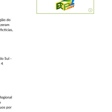
gião do
fizeram
ictícias,
do Sul -
 4
Regional
a
duos por