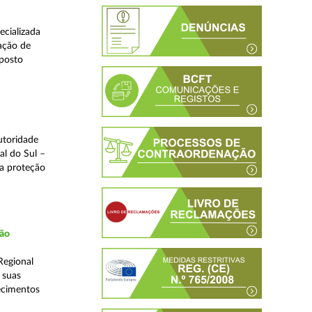
ecializada
ação de
eposto
utoridade
al do Sul –
na proteção
ção
Regional
 suas
ecimentos