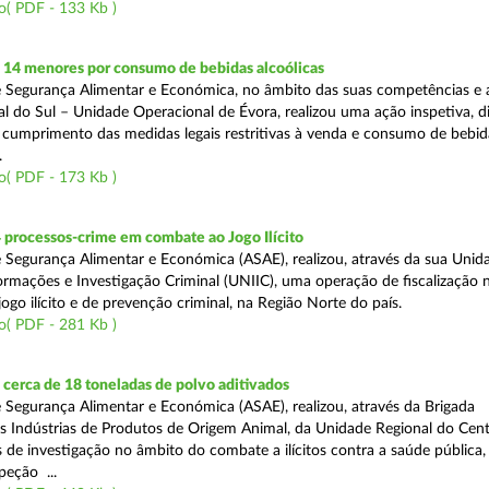
o( PDF - 133 Kb )
 14 menores por consumo de bebidas alcoólicas
 Segurança Alimentar e Económica, no âmbito das suas competências e 
l do Sul – Unidade Operacional de Évora, realizou uma ação inspetiva, d
o cumprimento das medidas legais restritivas à venda e consumo de bebid
.
o( PDF - 173 Kb )
 processos-crime em combate ao Jogo Ilícito
 Segurança Alimentar e Económica (ASAE), realizou, através da sua Unid
ormações e Investigação Criminal (UNIIC), uma operação de fiscalização 
go ilícito e de prevenção criminal, na Região Norte do país.
o( PDF - 281 Kb )
cerca de 18 toneladas de polvo aditivados
 Segurança Alimentar e Económica (ASAE), realizou, através da Brigada
as Indústrias de Produtos de Origem Animal, da Unidade Regional do Cent
as de investigação no âmbito do combate a ilícitos contra a saúde pública
peção ...