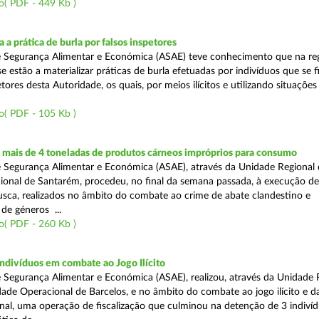
o( PDF - 449 Kb )
 a prática de burla por falsos inspetores
e Segurança Alimentar e Económica (ASAE) teve conhecimento que na re
se estão a materializar práticas de burla efetuadas por indivíduos que se 
tores desta Autoridade, os quais, por meios ilícitos e utilizando situações f
o( PDF - 105 Kb )
mais de 4 toneladas de produtos cárneos impróprios para consumo
 Segurança Alimentar e Económica (ASAE), através da Unidade Regional 
onal de Santarém, procedeu, no final da semana passada, à execução de
ca, realizados no âmbito do combate ao crime de abate clandestino e
de géneros ...
o( PDF - 260 Kb )
ndivíduos em combate ao Jogo Ilícito
 Segurança Alimentar e Económica (ASAE), realizou, através da Unidade 
ade Operacional de Barcelos, e no âmbito do combate ao jogo ilícito e d
nal, uma operação de fiscalização que culminou na detenção de 3 indiví