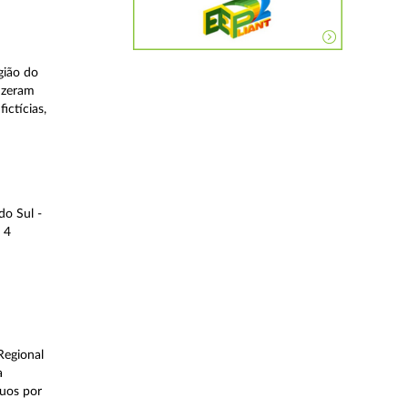
gião do
fizeram
ictícias,
do Sul -
 4
Regional
a
duos por