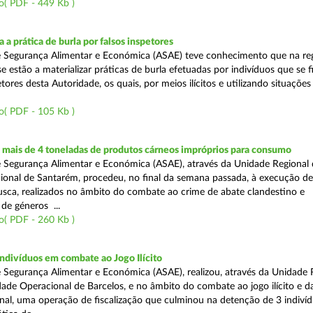
o( PDF - 449 Kb )
 a prática de burla por falsos inspetores
e Segurança Alimentar e Económica (ASAE) teve conhecimento que na re
se estão a materializar práticas de burla efetuadas por indivíduos que se 
tores desta Autoridade, os quais, por meios ilícitos e utilizando situações f
o( PDF - 105 Kb )
mais de 4 toneladas de produtos cárneos impróprios para consumo
 Segurança Alimentar e Económica (ASAE), através da Unidade Regional 
onal de Santarém, procedeu, no final da semana passada, à execução de
ca, realizados no âmbito do combate ao crime de abate clandestino e
de géneros ...
o( PDF - 260 Kb )
ndivíduos em combate ao Jogo Ilícito
 Segurança Alimentar e Económica (ASAE), realizou, através da Unidade 
ade Operacional de Barcelos, e no âmbito do combate ao jogo ilícito e d
nal, uma operação de fiscalização que culminou na detenção de 3 indiví