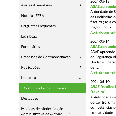
2024-05-18
Alertas Alimentares
ASAE apreende 
Autoridade de S
Notícias EFSA
das Indústrias 
fiscalização e c
Perguntas Frequentes
frigorífico no ...
Abrir document
Legislação
2024-05-14
Formulários
ASAE apreende 4
ASAE apreende 4
Processos de Contraordenação
de Segurança Al
Unidade Operaci
Publicações
de ...
Abrir document
Imprensa
2024-05-10
ASAE fiscaliza
Comunicados de Imprensa
“Ulveira”
A Autoridade de
Destaques
do Centro, uma 
competências de
Medidas de Modernização
com atividades .
Administrativa da AP/SIMPLEX