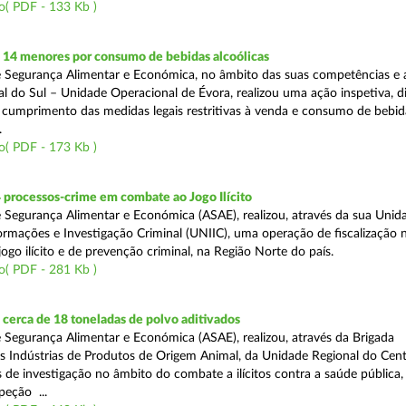
o( PDF - 133 Kb )
 14 menores por consumo de bebidas alcoólicas
 Segurança Alimentar e Económica, no âmbito das suas competências e 
l do Sul – Unidade Operacional de Évora, realizou uma ação inspetiva, d
o cumprimento das medidas legais restritivas à venda e consumo de bebid
.
o( PDF - 173 Kb )
 processos-crime em combate ao Jogo Ilícito
 Segurança Alimentar e Económica (ASAE), realizou, através da sua Unid
ormações e Investigação Criminal (UNIIC), uma operação de fiscalização 
go ilícito e de prevenção criminal, na Região Norte do país.
o( PDF - 281 Kb )
cerca de 18 toneladas de polvo aditivados
 Segurança Alimentar e Económica (ASAE), realizou, através da Brigada
as Indústrias de Produtos de Origem Animal, da Unidade Regional do Cent
as de investigação no âmbito do combate a ilícitos contra a saúde pública
peção ...