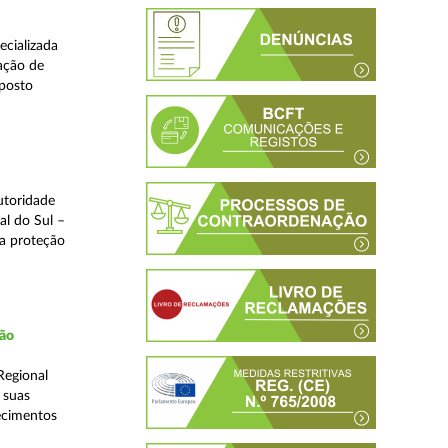
ecializada
ação de
eposto
utoridade
al do Sul –
na proteção
ção
Regional
 suas
ecimentos