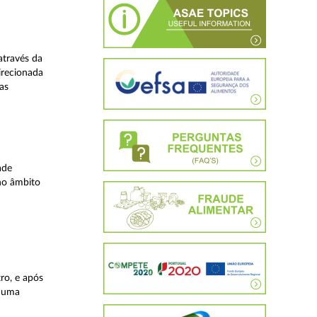
através da
irecionada
as
ade
no âmbito
ro, e após
, uma