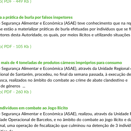
o( PDF - 449 Kb )
 a prática de burla por falsos inspetores
e Segurança Alimentar e Económica (ASAE) teve conhecimento que na re
se estão a materializar práticas de burla efetuadas por indivíduos que se 
tores desta Autoridade, os quais, por meios ilícitos e utilizando situações f
o( PDF - 105 Kb )
mais de 4 toneladas de produtos cárneos impróprios para consumo
 Segurança Alimentar e Económica (ASAE), através da Unidade Regional 
onal de Santarém, procedeu, no final da semana passada, à execução de
ca, realizados no âmbito do combate ao crime de abate clandestino e
de géneros ...
o( PDF - 260 Kb )
ndivíduos em combate ao Jogo Ilícito
 Segurança Alimentar e Económica (ASAE), realizou, através da Unidade 
ade Operacional de Barcelos, e no âmbito do combate ao jogo ilícito e d
nal, uma operação de fiscalização que culminou na detenção de 3 indiví