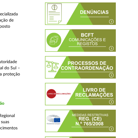
ecializada
ação de
eposto
utoridade
al do Sul –
na proteção
ção
Regional
 suas
ecimentos