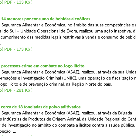
o( PDF - 133 Kb )
 14 menores por consumo de bebidas alcoólicas
 Segurança Alimentar e Económica, no âmbito das suas competências e 
l do Sul – Unidade Operacional de Évora, realizou uma ação inspetiva, d
o cumprimento das medidas legais restritivas à venda e consumo de bebid
.
o( PDF - 173 Kb )
 processos-crime em combate ao Jogo Ilícito
 Segurança Alimentar e Económica (ASAE), realizou, através da sua Unid
ormações e Investigação Criminal (UNIIC), uma operação de fiscalização 
go ilícito e de prevenção criminal, na Região Norte do país.
o( PDF - 281 Kb )
cerca de 18 toneladas de polvo aditivados
 Segurança Alimentar e Económica (ASAE), realizou, através da Brigada
as Indústrias de Produtos de Origem Animal, da Unidade Regional do Cent
as de investigação no âmbito do combate a ilícitos contra a saúde pública
peção ...