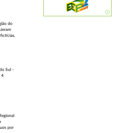
gião do
fizeram
ictícias,
do Sul -
 4
Regional
a
duos por