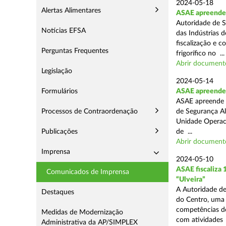
2024-05-18
Alertas Alimentares
ASAE apreende 
Autoridade de S
Notícias EFSA
das Indústrias 
fiscalização e c
Perguntas Frequentes
frigorífico no ...
Abrir document
Legislação
2024-05-14
Formulários
ASAE apreende 4
ASAE apreende 4
Processos de Contraordenação
de Segurança Al
Unidade Operaci
Publicações
de ...
Abrir document
Imprensa
2024-05-10
ASAE fiscaliza
Comunicados de Imprensa
“Ulveira”
A Autoridade de
Destaques
do Centro, uma 
competências de
Medidas de Modernização
com atividades .
Administrativa da AP/SIMPLEX