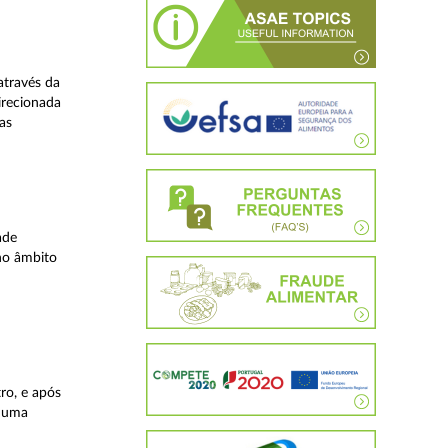
através da
irecionada
as
ade
no âmbito
ro, e após
, uma