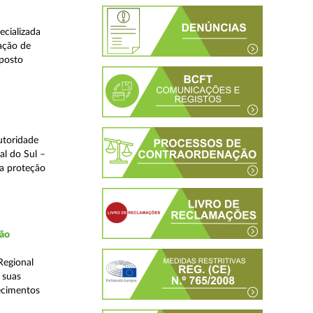
ecializada
ação de
eposto
utoridade
al do Sul –
na proteção
ção
Regional
 suas
ecimentos