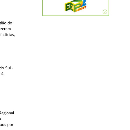
gião do
fizeram
ictícias,
do Sul -
 4
Regional
a
duos por