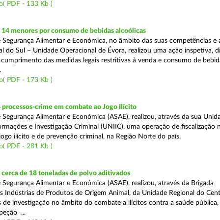
o( PDF - 133 Kb )
 14 menores por consumo de bebidas alcoólicas
 Segurança Alimentar e Económica, no âmbito das suas competências e 
l do Sul – Unidade Operacional de Évora, realizou uma ação inspetiva, d
o cumprimento das medidas legais restritivas à venda e consumo de bebid
.
o( PDF - 173 Kb )
 processos-crime em combate ao Jogo Ilícito
 Segurança Alimentar e Económica (ASAE), realizou, através da sua Unid
ormações e Investigação Criminal (UNIIC), uma operação de fiscalização 
go ilícito e de prevenção criminal, na Região Norte do país.
o( PDF - 281 Kb )
cerca de 18 toneladas de polvo aditivados
 Segurança Alimentar e Económica (ASAE), realizou, através da Brigada
as Indústrias de Produtos de Origem Animal, da Unidade Regional do Cent
as de investigação no âmbito do combate a ilícitos contra a saúde pública
peção ...