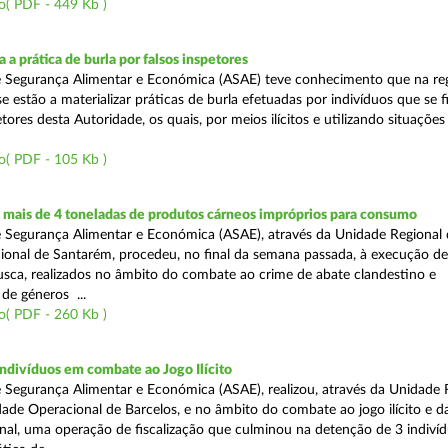
o( PDF - 449 Kb )
 a prática de burla por falsos inspetores
e Segurança Alimentar e Económica (ASAE) teve conhecimento que na re
se estão a materializar práticas de burla efetuadas por indivíduos que se 
tores desta Autoridade, os quais, por meios ilícitos e utilizando situações f
o( PDF - 105 Kb )
mais de 4 toneladas de produtos cárneos impróprios para consumo
 Segurança Alimentar e Económica (ASAE), através da Unidade Regional 
onal de Santarém, procedeu, no final da semana passada, à execução de
ca, realizados no âmbito do combate ao crime de abate clandestino e
de géneros ...
o( PDF - 260 Kb )
ndivíduos em combate ao Jogo Ilícito
 Segurança Alimentar e Económica (ASAE), realizou, através da Unidade 
ade Operacional de Barcelos, e no âmbito do combate ao jogo ilícito e d
nal, uma operação de fiscalização que culminou na detenção de 3 indiví