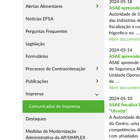
2024-05-18
Alertas Alimentares
ASAE apreende 
Autoridade de S
Notícias EFSA
das Indústrias 
fiscalização e c
Perguntas Frequentes
frigorífico no ...
Abrir document
Legislação
2024-05-14
Formulários
ASAE apreende 4
ASAE apreende 4
Processos de Contraordenação
de Segurança Al
Unidade Operaci
Publicações
de ...
Abrir document
Imprensa
2024-05-10
ASAE fiscaliza
Comunicados de Imprensa
“Ulveira”
A Autoridade de
Destaques
do Centro, uma 
competências de
Medidas de Modernização
com atividades .
Administrativa da AP/SIMPLEX